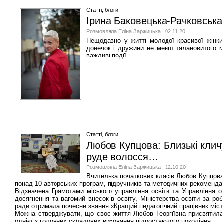
Статті, блоги
Ірина Баковецька-Рачковська
Розмовляла Еліна Заржицька | 02.11.20
Нещодавно у житті молодої красивої жінки,
донечок і дружини не менш талановитого м
важливі події.
Статті, блоги
Любов Купцова: Близькі кличу
руде волосся…
Розмовляла Еліна Заржицька | 12.10.20
Вчителька початкових класів Любов Купцова 
понад 10 авторських програм, підручників та методичних рекоменда
Відзначена Грамотами міського управління освіти та Управління ос
досягнення та вагомий внесок в освіту, Міністерства освіти за ро
ради отримала почесне звання «Кращий педагогічний працівник міс
Можна стверджувати, що своє життя Любов Георгіївна присвятила 
однієї з головних складових виховання підростаючого покоління.