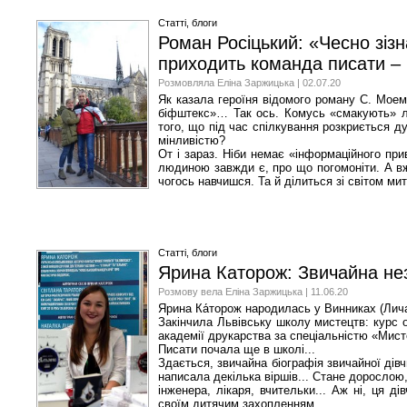
Статті, блоги
Роман Росіцький: «Чесно зізн
приходить команда писати – 
Розмовляла Еліна Заржицька | 02.07.20
Як казала героїня відомого роману С. Моем
біфштекс»… Так ось. Комусь «смакують» ли
того, що під час спілкування розкриється д
мінливістю?
От і зараз. Ніби немає «інформаційного при
людиною завжди є, про що погомоніти. А вж
чогось навчишся. Та й ділиться зі світом м
Статті, блоги
Ярина Каторож: Звичайна не
Розмову вела Еліна Заржицька | 11.06.20
Ярина Ка́торож народилась у Винниках (Лича
Закінчила Львівську школу мистецтв: курс о
академії друкарства за спеціальністю «Мист
Писати почала ще в школі...
Здається, звичайна біографія звичайної дівч
написала декілька віршів... Стане дорослою, 
інженера, лікаря, вчительки... Аж ні, ця д
своїм дитячим захопленням.