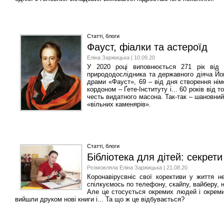
Статті, блоги
Фауст, фіалки та астероїд
Еліна Заржицька | 10.09.20
У 2020 році виповнюється 271 рік від 
природодослідника та державного діяча Йо
драми «Фауст», 69 – від дня створення німе
кордоном – Ґете-Інституту і... 60 років від 
честь видатного масона. Так-так – шановний
«вільних каменярів».
Статті, блоги
Бібліотека для дітей: секрет
Розмовляла Еліна Заржицька | 21.08.20
Коронавірусвніс свої корективи у життя н
спілкуємось по телефону, скайпу, вайберу, 
Але це стосується окремих людей і окремих
вийшли друком нові книги і... Та що ж це відбувається?