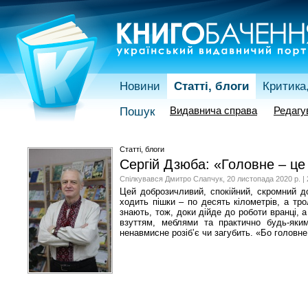
Новини
Статті, блоги
Критика,
Видавнича справа
Редагу
Пошук
Статті, блоги
Сергій Дзюба: «Головне – це
Спілкувався Дмитро Слапчук, 20 листопада 2020 р. | 
Цей доброзичливий, спокійний, скромний до
ходить пішки – по десять кілометрів, а тр
знають, тож, доки дійде до роботи вранці, 
взуттям, меблями та практично будь-яки
ненавмисне розіб’є чи загубить. «Бо головне