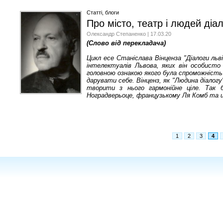
Статті, блоги
Про місто, театр і людей діал
Олександр Степаненко | 17.03.20
(Слово від перекладача)
Цикл есе Станіслава Вінценза "Діалоги ль
інтелектуалів Львова, яких він особисто
головною ознакою якого була спроможність
дарувати себе. Вінценз, як "Людина діалог
творити з нього гармонійне ціле. Так б
Ноградверьоце, французькому Ля Комб та ш
1
2
3
4