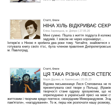
Статті, блоги
НІНА ХІЛЬ ВІДКРИВАЄ СЕК
Еліна Заржицька, м. Дніпро | 27.05.20
Мені сумно. Пішла з життя подруга й колеж
задумів. І зовсім не через коронавірус...
Інтерв’ю з Ніною я зробила два роки тому. Читайте, знайомтеся з 
готувала книгу своїх п’єс, була членом правління Дніпропетровськ
м. Павлоград.
Статті, блоги
ЦЯ ТАКА РІЗНА ЛЕСЯ СТЕ
Марія Дружко, м. Камянське | 20.05.20
Відома письменниця Леся Степовичка не пот
презентувала свої твори у Польщі, (Краків,
творчості стане одразу зрозумілим, що н
оприлюднено в українській пресі на межі с
життєвим і творчим кредо поетеси, своєрідним Меморандумом. Зга
пам'ятати», «нагадування». То ж, перш ніж розпочати нашу розмову,