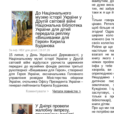
майбутнім, до
не дуже весел
тих, які забу
таки ж я ще й
До Національного
).
музею історії України у
Тільки гово
Другій світовій війні
цікаво. Рете
Національна бібліотека
щоб більше ні
України для дітей
згодна! Одра
передала репліку
широке коло 
«Вишиванки для
кожного (на те
Героя» Кирила
своїх колег/к
Буданова
Роблю це ще з
За інф. НБУ для дітей | 19.07.26
настільки по
взагалі не м
15 липня, у День Української Державності, у
книгу якого 
Національному музеї історії України у Другій
ніяких пробле
світовій війні відбулася урочиста церемонія
інфа у тебе 
передачі до музейних фондів репліки третьої
хвороба, ви 
рукотворної «Вишиванки для Героя», створеної
оприлюднюю с
для Героя України, ексначальника Головного
Нещодавно п
управління розвідки Міністерства оборони
дитячою пи
України, очільника Офісу Президента України –
землячкою, 
генерал-лейтенанта Кирила Буданова.
Куждіною. І о
Коментувати >
Читати повністю >
заслуговує,
тільки в про
бібліотекарі)
книги дітям.
У Дніпрі провели
Про що ми гов
жалобну імпрезу,
не потрібно в