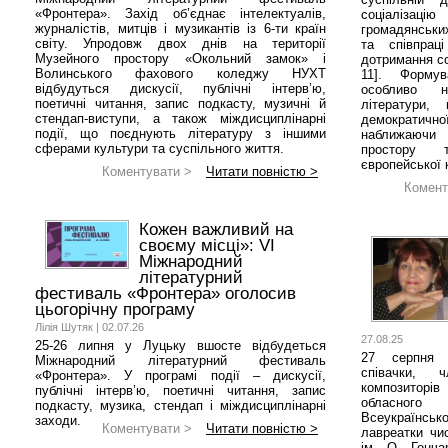
«Фронтера». Захід об’єднає інтелектуалів,
соціалізац
журналістів, митців і музикантів із 6-ти країн
громадянських
світу. Упродовж двох днів на території
та співпрац
Музейного простору «Окольний замок» і
дотримання со
Волинського фахового коледжу НУХТ
11]. Формув
відбудуться дискусії, публічні інтерв’ю,
особливо н
поетичні читання, запис подкасту, музичні й
літератури,
стендап-виступи, а також міждисциплінарні
демократичн
події, що поєднують літературу з іншими
наближаючи 
сферами культури та суспільного життя.
простору 
європейської 
Коментувати >
Читати повністю >
Комент
Кожен важливий на
своєму місці»: VI
Міжнародний
літературний
фестиваль «Фронтера» оголосив
цьогорічну програму
Лілія Шутяк | 02.07.26
27.08.25
25-26 липня у Луцьку вшосте відбудеться
27 серпня у
Міжнародний літературний фестиваль
співачки, ч
«Фронтера». У програмі події – дискусії,
композитор
публічні інтерв’ю, поетичні читання, запис
обласного 
подкасту, музика, стендап і міждисциплінарні
Всеукраїнськ
заходи.
Коментувати >
Читати повністю >
лавреатки чи
ім. О. Гонча