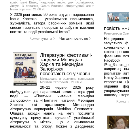
копія: мені Вітаю, надсилаю анонс для розміщення.
Дякую. З повагою, Ольга Волкова літературний агент
Івана Корсака | 21.06.26
У 2026 році минає 80 років від дня народження
Івана Корсака – українського письменника,
журналіста, автора історичних романів, який
своєю творчістю повертав із забуття важливі
повість «Ч
постаті та події української історії
Розмовляла Олен
Коментувати >
Читати повністю >
Нещодавно 
запустило ф
колективної 
котів» про сво
Літературні фестивалі-
флешмоб можн
тандеми Меридіан
Facebo
Харків та Меридіан
#Чи_бачать_не
Запоріжжя
наприкінці ц
повертаються у червн
розпитати авт
Еліну Заржиць
Міжнародна літературна корпорація
створення ці
Meridian Czernowitz | 21.06.26
обрання фо
20–21 червня 2026 року
упорядкуван
відбудуться дві паралельні великі літературні
нашому інтерв
події — «Поетичні читання Меридіан
Запоріжжя» та «Поетичні читання Меридіан
Комент
Харків», які організовує Міжнародна
літературна корпорація Meridian Czernowitz.
Обидва заходи мають на меті посилити
культурну присутність сучасної української
літератури в містах, що є символами
незламності та опору. Кожен з дводенних