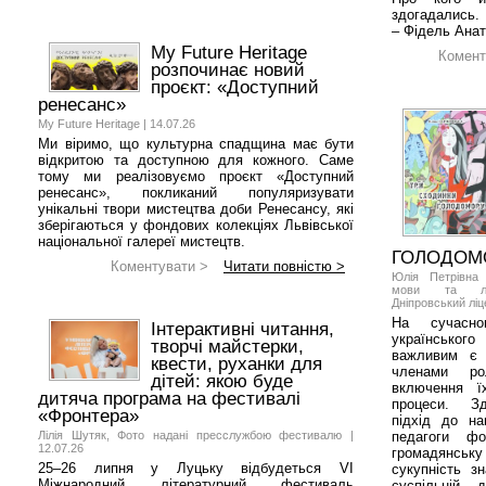
здогадались.
– Фідель Анат
My Future Heritage
Комент
розпочинає новий
проєкт: «Доступний
ренесанс»
My Future Heritage | 14.07.26
Ми віримо, що культурна спадщина має бути
відкритою та доступною для кожного. Саме
тому ми реалізовуємо проєкт «Доступний
ренесанс», покликаний популяризувати
унікальні твори мистецтва доби Ренесансу, які
зберігаються у фондових колекціях Львівської
національної галереї мистецтв.
ГОЛОДОМ
Коментувати >
Читати повністю >
Юлія Петрівна 
мови та літе
Дніпровський ліц
На сучасно
Інтерактивні читання,
українськог
творчі майстерки,
важливим є 
квести, руханки для
членами ро
дітей: якою буде
включення ї
дитяча програма на фестивалі
процеси. Зд
«Фронтера»
підхід до на
Лілія Шутяк, Фото надані пресслужбою фестивалю |
педагоги ф
12.07.26
громадянську 
25–26 липня у Луцьку відбудеться VI
сукупність з
Міжнародний літературний фестиваль
суспільній д