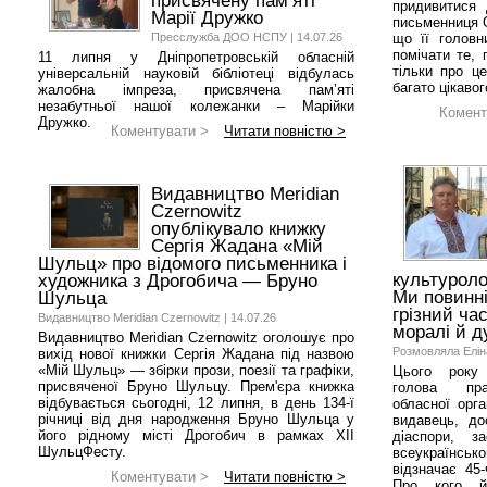
присвячену пам’яті
придивитися 
Марії Дружко
письменниця О
Пресслужба ДОО НСПУ | 14.07.26
що її головн
помічати те, 
11 липня у Дніпропетровській обласній
тільки про це
універсальній науковій бібліотеці відбулась
багато цікавог
жалобна імпреза, присвячена пам’яті
незабутньої нашої колежанки – Марійки
Комент
Дружко.
Коментувати >
Читати повністю >
Видавництво Meridian
Czernowitz
опублікувало книжку
Сергія Жадана «Мій
Шульц» про відомого письменника і
культуролог
художника з Дрогобича — Бруно
Ми повинн
Шульца
грізний ча
Видавництво Meridian Czernowitz | 14.07.26
моралі й д
Видавництво Meridian Czernowitz оголошує про
Розмовляла Еліна
вихід нової книжки Сергія Жадана під назвою
«Мій Шульц» — збірки прози, поезії та графіки,
Цього року 
присвяченої Бруно Шульцу. Прем'єра книжка
голова прав
відбувається сьогодні, 12 липня, в день 134-ї
обласної орга
річниці від дня народження Бруно Шульца у
видавець, дос
його рідному місті Дрогобич в рамках XII
діаспори, з
ШульцФесту.
всеукраїнськ
відзначає 45-
Коментувати >
Читати повністю >
Про кого й