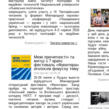
мистецтва книги, Інститут поліграфії та
медійних технологій Національний університет
«Львівська політехніка»
запрошують узяти участь у IX Тикторівських
читаннях (у форматі Міжнародної науково-
практичної конференції) «Поширювати
українське — вдома і у світі: національний
бренд — культурна комунікація — культурна
дипломатія», які відбудуться 4–5 червня 2026
День народже
року в Інституті поліграфії та медійних
у цей день д
технологій.
вона є на ць
підсумки, хва
Коментувати >
Читати повністю >
будує плани 
попри війну,
розлуки, не
бажання звіль
Межі причетності» та
народження з
митці з 7 країн:
Наша гостя –
фестиваль «Фронтера»
Кіровоградськ
оголосив фокусну тему
об’єднання «
Лілія Шутяк | 22.05.26
Полевіна. Спи
25-26 липня у Луцьку вшосте
Комент
відбудеться Міжнародний
літературний фестиваль «Фронтера». Захід
пройде на території Музейного простору
«Окольний замок» та Волинського фахового
коледжу НУХТ. У програмі події – дискусії,
поетичні читання, музика, стендап і
міждисциплінарні заходи за участі українських
та іноземних авторів і авторок. Серед них,
краєзнавців Украї