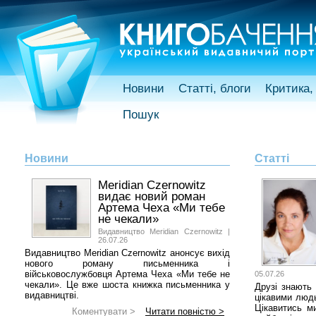
Новини
Статті, блоги
Критика, 
Пошук
Новини
Статті
Meridian Czernowitz
видає новий роман
Артема Чеха «Ми тебе
не чекали»
Видавництво Meridian Czernowitz |
26.07.26
Видавництво Meridian Czernowitz анонсує вихід
нового роману письменника і
військовослужбовця Артема Чеха «Ми тебе не
05.07.26
чекали». Це вже шоста книжка письменника у
Друзі знають 
видавництві.
цікавими людь
Цікавитись м
Коментувати >
Читати повністю >