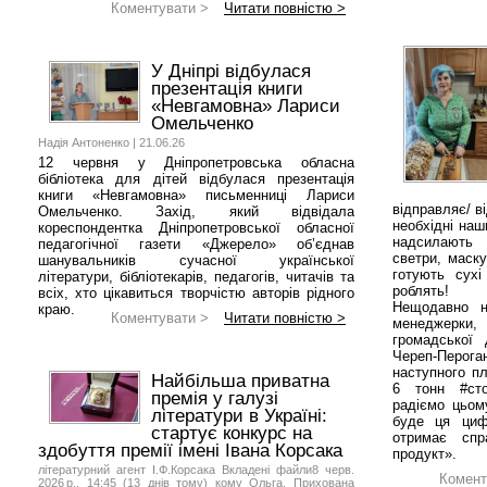
Коментувати >
Читати повністю >
У Дніпрі відбулася
презентація книги
«Невгамовна» Лариси
Омельченко
Надія Антоненко | 21.06.26
12 червня у Дніпропетровська обласна
бібліотека для дітей відбулася презентація
книги «Невгамовна» письменниці Лариси
відправляє/ в
Омельченко. Захід, який відвідала
необхідні наш
кореспондентка Дніпропетровської обласної
надсилають 
педагогічної газети «Джерело» об’єднав
светри, маску
шанувальників сучасної української
готують сухі
літератури, бібліотекарів, педагогів, читачів та
роблять!
всіх, хто цікавиться творчістю авторів рідного
Нещодавно н
краю.
Коментувати >
Читати повністю >
менеджерки, 
громадської 
Череп-Пер
наступного п
Найбільша приватна
6 тонн #сто
премія у галузі
радіємо цьом
літератури в Україні:
буде ця циф
стартує конкурс на
отримає спра
здобуття премії імені Івана Корсака
продукт».
літературний агент І.Ф.Корсака Вкладені файли8 черв.
Комент
2026 р., 14:45 (13 днів тому) кому Ольга, Прихована