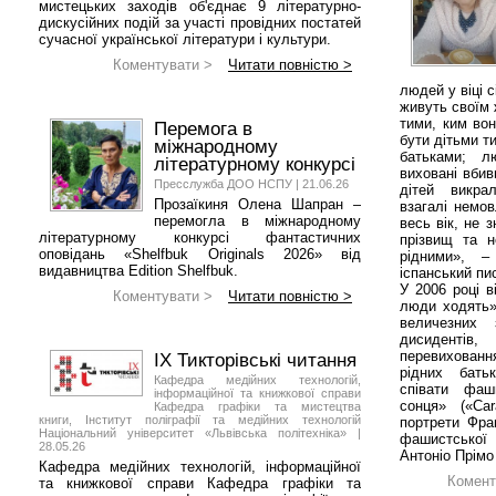
мистецьких заходів об'єднає 9 літературно-
дискусійних подій за участі провідних постатей
сучасної української літератури і культури.
Коментувати >
Читати повністю >
людей у віці с
живуть своїм 
тими, ким во
Перемога в
бути дітьми т
міжнародному
батьками; л
літературному конкурсі
виховані вбив
Пресслужба ДОО НСПУ | 21.06.26
дітей викра
Прозаїкиня Олена Шапран –
взагалі немо
перемогла в міжнародному
весь вік, не 
літературному конкурсі фантастичних
прізвищ та н
оповідань «Shelfbuk Originals 2026» від
рідними», –
видавництва Edition Shelfbuk.
іспанський пи
У 2006 році в
Коментувати >
Читати повністю >
люди ходять»
величезних
дисиденті
перевихован
IX Тикторівські читання
рідних бать
Кафедра медійних технологій,
співати фаш
інформаційної та книжкової справи
сонця» («Ca
Кафедра графіки та мистецтва
книги, Інститут поліграфії та медійних технологій
портрети Фран
Національний університет «Львівська політехніка» |
фашистської 
28.05.26
Антоніо Прімо
Кафедра медійних технологій, інформаційної
Комент
та книжкової справи Кафедра графіки та