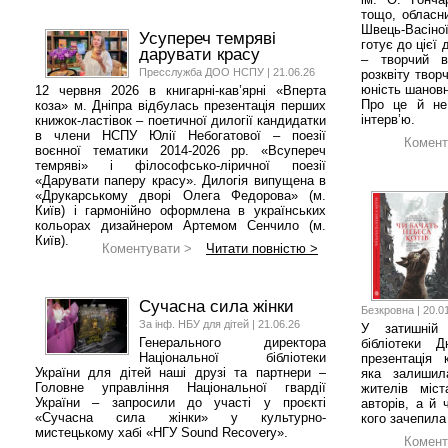
тощо, обласн
Швець-Васіно
Усупереч темряві
готує до цієї 
дарувати красу
– творчий в
Пресслужба ДОО НСПУ | 21.06.26
розквіту твор
юність шановн
12 червня 2026 в книгарні-кав’ярні «Вперта
Про це й не
коза» м. Дніпра відбулась презентація перших
інтерв’ю.
книжок-ластівок – поетичної дилогії кандидатки
в члени НСПУ Юлії Небогатової – поезії
Комент
воєнної тематики 2014-2026 рр. «Всупереч
темряві» і філософсько-ліричної поезії
«Дарувати паперу красу». Дилогія випущена в
«Друкарському дворі Олега Федорова» (м.
Київ) і гармонійно оформлена в українських
кольорах дизайнером Артемом Сенчило (м.
Київ).
Коментувати >
Читати повністю >
Сучасна сила жінки
Безкровна | 20.0
За інф. НБУ для дітей | 21.06.26
У затишній 
Генерального директора
бібліотеки 
Національної бібліотеки
презентація к
України для дітей наші друзі та партнери –
яка залишил
Головне управління Національної гвардії
жителів міс
України – запросили до участі у проєкті
авторів, а й 
«Сучасна сила жінки» у культурно-
кого зачепила 
мистецькому хабі «НГУ Sound Recovery».
Комент