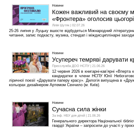
Новини
Кожен важливий на своєму мі
«Фронтера» оголосив цьогор
Лілія Шутяк | 02.07.26
25-26 липня у Луцьку вшосте відбудеться Міжнародний літературний
читання, запис подкасту, музика, стендап і міждисциплінарні заходи
Новини
Усупереч темряві дарувати к
Пресслужба ДОО НСПУ | 21.06.26
12 червня 2026 в книгарні-кав’ярні «Вперта 
кандидатки в члени НСПУ Юлії Небогатової
ліричної поезії «Дарувати паперу красу». Дилогія випущена в «Дру
кольорах дизайнером Артемом Сенчило (м. Київ).
Новини
Сучасна сила жінки
За інф. НБУ для дітей | 21.06.26
Генерального директора Національної бібліо
гвардії України – запросили до участі у про