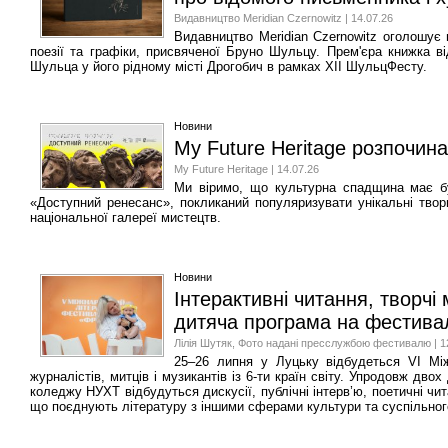
Видавництво Meridian Czernowitz | 14.07.26
Видавництво Meridian Czernowitz оголошує
поезії та графіки, присвяченої Бруно Шульцу. Прем'єра книжка ві
Шульца у його рідному місті Дрогобич в рамках XII ШульцФесту.
Новини
My Future Heritage розпочин
My Future Heritage | 14.07.26
Ми віримо, що культурна спадщина має б
«Доступний ренесанс», покликаний популяризувати унікальні твор
національної галереї мистецтв.
Новини
Інтерактивні читання, творчі
дитяча програма на фестива
Лілія Шутяк, Фото надані пресслужбою фестивалю | 1
25–26 липня у Луцьку відбудеться VI Між
журналістів, митців і музикантів із 6-ти країн світу. Упродовж дв
коледжу НУХТ відбудуться дискусії, публічні інтерв’ю, поетичні чит
що поєднують літературу з іншими сферами культури та суспільног