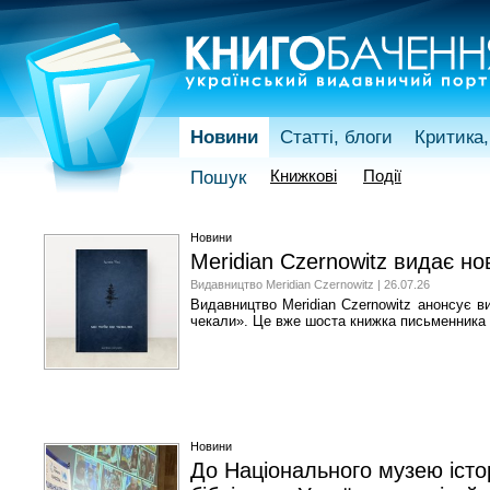
Новини
Статті, блоги
Критика,
Книжкові
Події
Пошук
Новини
Meridian Czernowitz видає н
Видавництво Meridian Czernowitz | 26.07.26
Видавництво Meridian Czernowitz анонсує 
чекали». Це вже шоста книжка письменника 
Новини
До Національного музею історі