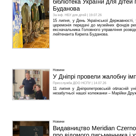
бібліотека України для діте
Буданова
За інф. НБУ для дітей | 19.07.26
15 липня, у День Української Державності, у
церемонія передачі до музейних фондів реп
ексначальника Головного управління розвідк
лейтенанта Кирила Буданова.
Новини
У Дніпрі провели жалобну імп
Пресслужба ДОО НСПУ | 14.07.26
11 липня у Дніпропетровській обласній уні
незабутньої нашої колежанки – Марійки Дру
Новини
Видавництво Meridian Czerno
про відомого письменника і