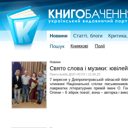
Новини
Статті, блоги
Критика,
Книжкові
Події
Пошук
Новини
Свято слова і музики: ювілей
Пресслужба ДОО НСПУ | 12.09.25
7 вересня у Дніпропетровській обласній біб
членкині Національної спілки письменників 
лавреатки літературних премій імені О. Г
Олени – 6 збірок поезії; вона – авторка і вик