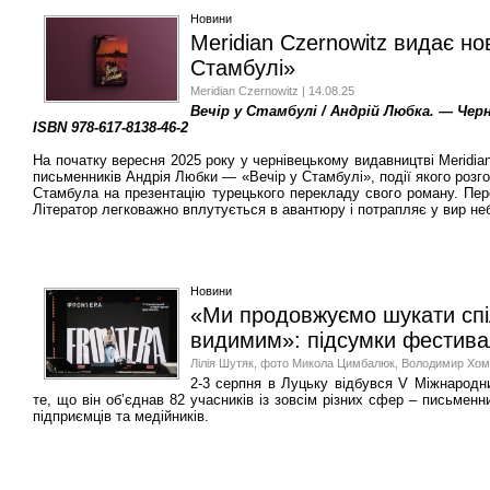
Новини
Meridian Czernowitz видає н
Стамбулі»
Meridian Czernowitz | 14.08.25
Вечір у Стамбулі / Андрій Любка. — Черні
ISBN 978-617-8138-46-2
На початку вересня 2025 року у чернівецькому видавництві Meridia
письменників Андрія Любки — «Вечір у Стамбулі», події якого розг
Стамбула на презентацію турецького перекладу свого роману. Пер
Літератор легковажно вплутується в авантюру і потрапляє у вир не
Новини
«Ми продовжуємо шукати спіл
видимим»: підсумки фестив
Лілія Шутяк, фото Микола Цимбалюк, Володимир Хоми
2-3 серпня в Луцьку відбувся V Міжнародн
те, що він об’єднав 82 учасників із зовсім різних сфер – письменни
підприємців та медійників.