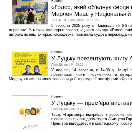
Новини
«Голос, який об’єднує серця і
Марлен Маас у Національній б
За інф. НБУ для дітей | 12.09.25
8 вересня 2025 року в Національній бібліо
дорослих. У межах культурно-просвітницького заходу «Голос, яки
авторка пісень, акторка, каскадерка, присяжна судова перекладачк
Новини
У Луцьку презентують книгу 
Лілія Шутяк | 04.09.25
У неділю, 14 вересня, о 14:00 у Центрі р
презентація книги письменника й ветера
Модеруватиме розмову засновниця Літературної платформи «Фронт
Новини
У Луцьку — прем’єра вистави
Лілія Шутяк | 04.09.25
Театр «Гармидер» відкриває 7 вересня но
п’єсою іспанського драматурга Льятцера Ґар
Прем’єра відбудеться в мистецькому просторі