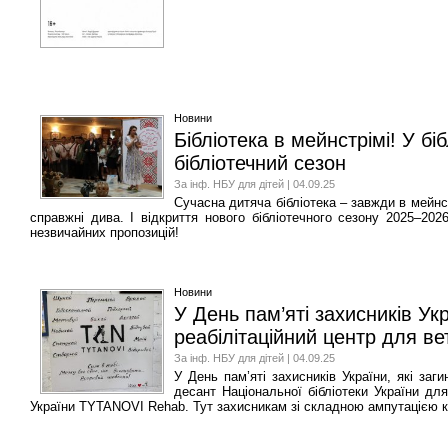
Новини
Бібліотека в мейнстрімі! У бі
бібліотечний сезон
За інф. НБУ для дітей | 04.09.25
Сучасна дитяча бібліотека – завжди в мейнс
справжні дива. І відкриття нового бібліотечного сезону 2025–202
незвичайних пропозицій!
Новини
У День пам’яті захисників Укр
реабілітаційний центр для в
За інф. НБУ для дітей | 04.09.25
У День пам’яті захисників України, які заги
десант Національної бібліотеки України дл
України TYTANOVI Rehab. Тут захисникам зі складною ампутацією к