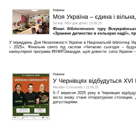
Новини
Моя Україна – єдина і вільна
За інф. НБУ для дітей | 23.08.25
Фінал бібліотечного туру Всеукраїнськ
«Зранене дитинство в кольорах надії», п
У переддень Дня Незалежності України в Національній бібліотеці У
– 2025». Фінальне свято під гаслом «Читаємо сьогодні – будує
канікулярної програми #КНИГОмандри, щоб довести: сила України – у 
Новини
У Чернівцях відбудуться XVІ 
Meridian Czernowitz | 23.08.25
5–7 вересня 2025 року в Чернівцях відбуду
місто знову стане літературною столицею, 
дегустаціями.