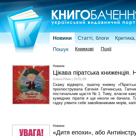
Новини
Статті, блоги
Критика,
Книжкові
Події
Пошук
Новини
Цікава піратська книженція. 
Ольга Ренн | 23.01.09
Скажу відверто, ошатну книжку «Піратськ
проілюструвала Євгенія Гапчинська. Гапч
постачальник щастя № 1. Тому, власне кажу
кумедних піратів я ще ніколи не бачила. Та
гадку уявити себе завойовниками морів, кап
Новини
«Дитя епохи», або Антиінстру