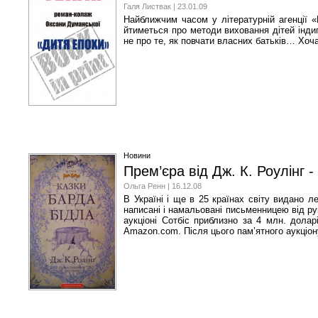
Галя Листвак | 23.01.09
Найближчим часом у літературній агенції 
йтиметься про методи виховання дітей індиг
не про те, як повчати власних батьків… Хоча
Новини
Прем’єра від Дж. К. Роулінг 
Ольга Ренн | 16.12.08
В Україні і ще в 25 країнах світу видано 
написані і намальовані письменницею від ру
аукціоні Сотбіс приблизно за 4 млн. дола
Amazon.com. Після цього пам’ятного аукціон