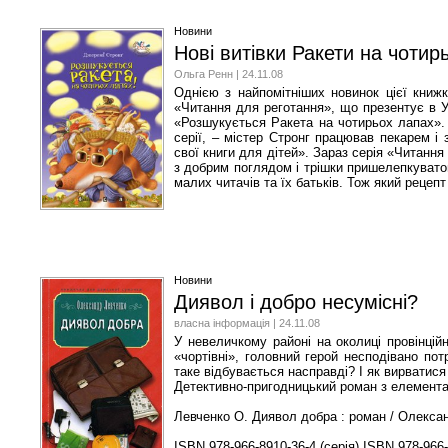
Новини
Нові витівки Ракети на чотир
Ольга Ренн | 24.11.08
Однією з найпомітніших новинок цієї книжк
«Читання для реготання», що презентує в У
«Розшукується Ракета на чотирьох лапах». 
серії, – містер Стронг працював пекарем і
свої книги для дітей». Зараз серія «Читанн
з добрим поглядом і трішки пришелепкувато
малих читачів та їх батьків. Тож який рецеп
Новини
Диявол і добро несумісні?
власна інформація | 24.11.08
У невеличкому районі на околиці провінцій
«чортівні», головний герой несподівано по
таке відбувається насправді? І як вирватися
Детективно-пригодницький роман з елемент
Левченко О. Диявол добра : роман / Олександ
ISBN 978-966-8910-36-4 (серія) ISBN 978-966