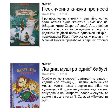
Новини
Нескінченна книжка про нескі
Ольга Ренн | 14.11.08
Про нескінченну книжку я, звичайно ж, пе
залишається лише Фантазія. Саме про це
(«Видавництво Старого Лева»). А ще цей ром
книжки є ціла низка передумов успіху: в
радянських дітей вразив однойменний філь
перекладача Юрка Прохаська, у видання чу
більше! Книжка приваблює з перших сторінок
Новини
Лагідна муштра однієї бабусі
Ольга Ренн | 14.11.08
Особисто мені слово «муштра» не віщує ні
ходила «по струнці», її навіть ніхто не 
мовою. Але ж назва створює настрій… Коли
відповідь: «Я довго не думала над назвою
побудована на контрасті, слово «бабуся» те
враження від книжки П. Санаєва «Похороните
рук…