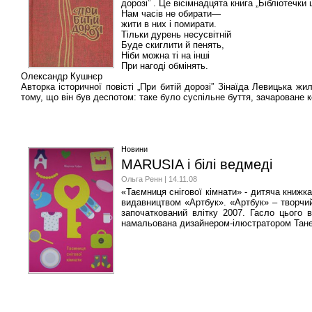
дорозі” . Це вісімнадцята книга „Бібліотечки
Нам часів не обирати—
жити в них і помирати.
Тільки дурень несусвітній
Буде скиглити й пенять,
Ніби можна ті на інші
При нагоді обмінять.
Олександр Кушнєр
Авторка історичної повісті „При битій дорозі” Зінаїда Левицька жил
тому, що він був деспотом: таке було суспільне буття, зачароване 
Новини
MARUSIA і білі ведмеді
Ольга Ренн | 14.11.08
«Таємниця снігової кімнати» - дитяча книжк
видавництвом «Артбук». «Артбук» – творчий 
започаткований влітку 2007. Гасло цього 
намальована дизайнером-ілюстратором Танею