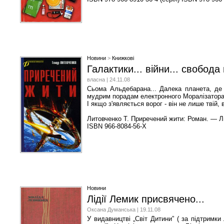
Новини
>
Книжкові
Галактики... війни... свобода
власна | 24.11.08
Сьома Альдебарана... Далека планета, де 
мудрим порадам електронного Моралізатора, 
І якщо з'являється ворог - він не лише твій, 
Литовченко Т. Приречений жити: Роман. — Ль
ISBN 966-8084-56-X
Новини
Лідії Лемик присвячено...
Оксана Думанська | 19.11.08
У видавництві „Світ Дитини” ( за підтримки