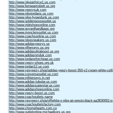
http://www.nikeairforce1.us.com
http://www.ferragamobelt.us.org
http://www.yeezysuk.com
http://www.nikejordans.us.com
http://www.nike-hyperdunk.us.com
http://www.goldengooseoutlet.us
http://www.mbtshoesonline.com
http://www.goyardhandbags.org
http://www.monclersoutlet.us.com
http://www.coachsonline.us.com
http://www.nikesneakers.us.com
http://www.adidasyeezys.us
http://www.nfljerseys.us.org
http://www.adidasultraboost.us.org
http://www.adidasnmduk.com
http://www.jordansforcheap.us.com
http://www.yeezy-shoes.org.uk
http://www.jordan12.us.com
http://www.yesyeezy.shop/adidas-yeezy-boost-350-v2-cream-white-cp9
http://www.converseoutlet.us.com
http://www.mlbjerseys.in.net
http://www.adidas-tubular.us.com
http://www.adidassuperstar.us.com
http://www.adidasshoesonline.com
http://www.yeezy-boost.us.com
http://www.coachoutlets.name
http://www.yesyeezy.shop/offwhite-x-nike-air-presto-black-aa3830002-p
http://www.coachoutletsfactory.com
http://www.chromehearts.com.co
http://www.outletonline-michaelkors.us.org