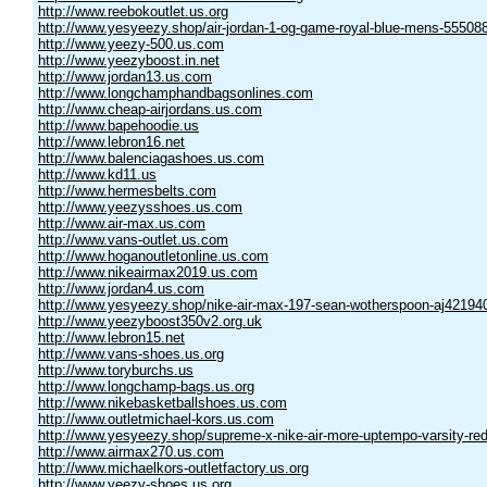
http://www.reebokoutlet.us.org
http://www.yesyeezy.shop/air-jordan-1-og-game-royal-blue-mens-55508
http://www.yeezy-500.us.com
http://www.yeezyboost.in.net
http://www.jordan13.us.com
http://www.longchamphandbagsonlines.com
http://www.cheap-airjordans.us.com
http://www.bapehoodie.us
http://www.lebron16.net
http://www.balenciagashoes.us.com
http://www.kd11.us
http://www.hermesbelts.com
http://www.yeezysshoes.us.com
http://www.air-max.us.com
http://www.vans-outlet.us.com
http://www.hoganoutletonline.us.com
http://www.nikeairmax2019.us.com
http://www.jordan4.us.com
http://www.yesyeezy.shop/nike-air-max-197-sean-wotherspoon-aj42194
http://www.yeezyboost350v2.org.uk
http://www.lebron15.net
http://www.vans-shoes.us.org
http://www.toryburchs.us
http://www.longchamp-bags.us.org
http://www.nikebasketballshoes.us.com
http://www.outletmichael-kors.us.com
http://www.yesyeezy.shop/supreme-x-nike-air-more-uptempo-varsity-re
http://www.airmax270.us.com
http://www.michaelkors-outletfactory.us.org
http://www.yeezy-shoes.us.org