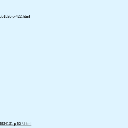
-bb1826-p-422.html
a3834101-p-837.html