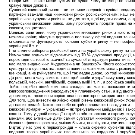
говориться – святе місце пустим не буває. Чому це місце не зайн
бракує лише доказів.
Сучасний книжковий ринок – це не лише операції з купівлі-продажу
партнери вважали наш книжковий ринок російськомовним; наші не 
українською купували росіяни і не для того, щоб видати самим, а щ
український книжковий ринок, йому пропонують продати права на кн
сказати, пощастило.
Виникає запитання: чому український книжковий ринок з його іст
межами країни; відсутня державна політика у сфері видання та кни
споживача не функціонують; основні суб’єкти ринку – не профес
українцеві й т. п.
І чи вплине заборона російської книги на українському ринку на в
Неможливо водночас відмовитись від 70 % друкованої продукції, н
перекладів світової класичної та сучасної літератури різних типів 
нас мало видано книг Андруховича чи Забужко?» Нічого особистого,
культурного суспільства людина повинна мати можливість розширюва
ще кращі, а не руйнувати те, що і так ледве дихає, бо тоді книжко
До речі, свого часу замість того, щоб зробити українську книгу ко
польській, чеській, англійській, французькій і т. п., а російська з
Тобто потрібен цілий комплекс заходів, які мають взаємодіяти 
книгорозповсюдження знаходиться у плачевному стані, а від цього ст
допоможуть, адже вони зорієнтовані на повторне використання книжк
Для того, щоб вивести на якісно новий рівень книжковий ринок Украї
до наших реалій. Також про себе потрібно заявляти і нагадувати 
книжкові ярмарки – українські – як тренувальний майданчик і зак
коштів. Тому у даній ситуації потрібно або створювати окрему струк
межами, або активніше діяти самим суб’єктам книжкового ринку, хоч
бажання фахово зростати, уміння бачити, аналізувати, вчитись і вп
Відтак у нас уже є першопрохідці – кілька окремих суб’єктів підп
видання творів українських письменників за кордоном і зарубі