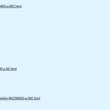
8403-p-682.html
00-p-66.html
dwhite-902290600-p-592.html