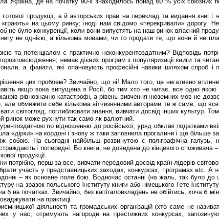
яла Україна, де на початку 90-х знаходилось понад 60 % усіх союзних п
 готової продукції, а й авторських прав на переклад та видання книг і
«грають» на цьому ринку; іноді нам свідомо «перекривали» дорогу. Не 
об не було конкуренції, коли вони випустять на наш ринок власний продук
игу не однією, а кількома мовами, чи то продати те, що вони й не план
орією та потенціалом є практично неконкурентоздатним? Відповідь потр
горозповсюдження; немає дієвих програм з популяризації книги та читан
іонали, а фанати, які опановують професійні навики шляхом спроб і 
ирішення цих проблем? Звичайно, що ні! Мало того, це негативно вплине
авіть якщо вона випущена в Росії, бо тим хто не читає, все одно якою
і жанрів рівнозначно катастрофі, а рівень вивчення іноземних мов не до
 але обмежити себе кількома вітчизняними авторами те ж саме, що все ж
ти світогляд, поглиблювати знання, вивчати досвід інших культур. Тому 
вий ринок може рухнути так само як валютний.
нкурентоздатною по відношенню до російської, уряд обклав податками вві
найшла «дірки» на кордоні і знову ж таки заповнила прогалини і ще більше 
між собою. На сьогодні найбільш розвинутою є поліграфічна галузь, н
раждають і попередні. Бо книга, не доведена до кінцевого споживача – це
ової продукції.
ни потрібно, перш за все, вивчати передовий досвід країн-лідерів світов
– брати участь у представницьких заходах, конкурсах, програмах etc. А
ордонні – як основне поле бою. Водночас останні (на жаль, так було 
туру на зразок польського Інституту книги або німецького Гете-Інституту,
а б на початках. Звичайно, без капіталовкладень не обійтись, хоча б мі
роваджувати на практиці.
риємницької діяльності та громадських організацій (хто саме не назив
жних у нас, отримують нагороди на престижних конкурсах, запозичу