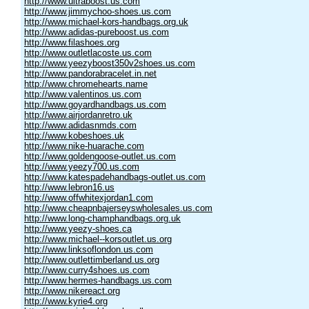
http://www.ultraboost.us.com
http://www.jimmychoo-shoes.us.com
http://www.michael-kors-handbags.org.uk
http://www.adidas-pureboost.us.com
http://www.filashoes.org
http://www.outletlacoste.us.com
http://www.yeezyboost350v2shoes.us.com
http://www.pandorabracelet.in.net
http://www.chromehearts.name
http://www.valentinos.us.com
http://www.goyardhandbags.us.com
http://www.airjordanretro.uk
http://www.adidasnmds.com
http://www.kobeshoes.uk
http://www.nike-huarache.com
http://www.goldengoose-outlet.us.com
http://www.yeezy700.us.com
http://www.katespadehandbags-outlet.us.com
http://www.lebron16.us
http://www.offwhitexjordan1.com
http://www.cheapnbajerseyswholesales.us.com
http://www.long-champhandbags.org.uk
http://www.yeezy-shoes.ca
http://www.michael--korsoutlet.us.org
http://www.linksoflondon.us.com
http://www.outlettimberland.us.org
http://www.curry4shoes.us.com
http://www.hermes-handbags.us.com
http://www.nikereact.org
http://www.kyrie4.org