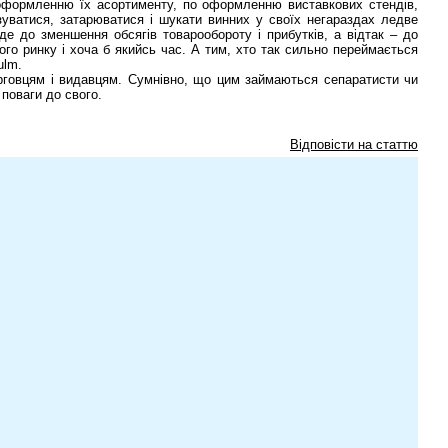
а оформленню їх асортименту, по оформленню виставкових стендів,
зуватися, затарюватися і шукати винних у своїх негараздах ледве
еде до зменшення обсягів товарообороту і прибутків, а відтак – до
вого ринку і хоча б якийсь час. А тим, хто так сильно переймається
ulm.
торговцям і видавцям. Сумнівно, що цим займаються сепаратисти чи
поваги до свого.
Відповісти на статтю