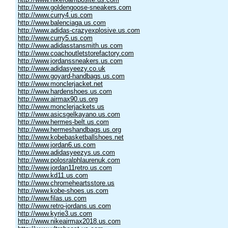
http://www.goldengoose-sneakers.com
http://www.curry4.us.com
http://www.balenciaga.us.com
http://www.adidas-crazyexplosive.us.com
http://www.curry5.us.com
http://www.adidasstansmith.us.com
http://www.coachoutletstorefactory.com
http://www.jordanssneakers.us.com
http://www.adidasyeezy.co.uk
http://www.goyard-handbags.us.com
http://www.monclerjacket.net
http://www.hardenshoes.us.com
http://www.airmax90.us.org
http://www.monclerjackets.us
http://www.asicsgelkayano.us.com
http://www.hermes-belt.us.com
http://www.hermeshandbags.us.org
http://www.kobebasketballshoes.net
http://www.jordan6.us.com
http://www.adidasyeezys.us.com
http://www.polosralphlaurenuk.com
http://www.jordan11retro.us.com
http://www.kd11.us.com
http://www.chromeheartsstore.us
http://www.kobe-shoes.us.com
http://www.filas.us.com
http://www.retro-jordans.us.com
http://www.kyrie3.us.com
http://www.nikeairmax2018.us.com