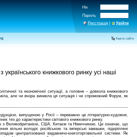
Нік
Пароль
Реєстрація
|
Увійти
ук
Карта сайту
з українського книжкового ринку усі наші
літичної та економічної ситуації, а головне – довкола книжкового
міла, але чи вчора виникла ця ситуація і чи спроможний Форум, як
одукцією, випущеною у Росії – переважно це літературно-художня,
пних тез до характеристики світового книжкового ринку.
руч з Великобританією, США, Китаєм та Німеччиною. Це означає, що
ння вільно володіє російською та імперські замашки, підкріплені
зпадом централізованої видавничо-книготорговельної системи. Як