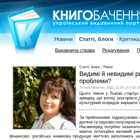
Новини
Статті, блоги
Критика,
Видавнича справа
Редагування
П
Статті, блоги
>
Ринок
Видимі й невидимі ри
проблеми?
Тетяна Микитин, УАД | 11.09.14 9:55:3
Цього тижня у Львові стартує 
ярмарку ще влітку розгорівся 
культурний осередок вирішити ї
За приблизними підрахунками 
дитяча та науково-популярна кн
Насамперед потрібно зазначити
маючи потенційно великий рин
фінансово, російська книжкова продукція миттєво заполонила ні