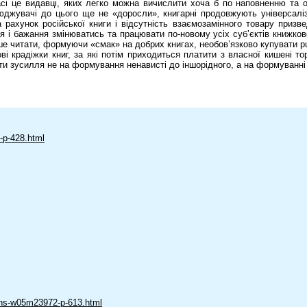
масі це видавці, яких легко можна вичислити хоча б по наповненню т
юджувачі до цього ще не «доросли», книгарні продовжують універсалі
 рахунок російської книги і відсутність взаємозамінного товару призв
лля і бажання змінюватись та працювати по-новому усіх суб’єктів книжко
ьше читати, формуючи «смак» на добрих книгах, необов’язково купувати p
і крадіжки книг, за які потім приходиться платити з власної кишені 
ти зусилля не на формування ненависті до іншорідного, а на формуванні 
-p-428.html
mens-w05m23972-p-613.html