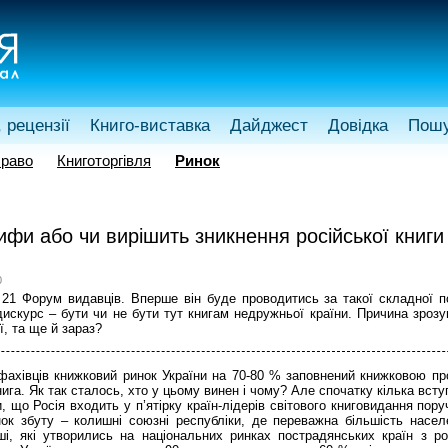
 рецензії
Книго-виставка
Дайджест
Довідка
Пош
раво
Книготоргівля
Ринок
фи або чи вирішить зникнення російської книги 
0
21 Форум видавців. Вперше він буде проводитись за такої складної по
дискурс – бути чи не бути тут книгам недружньої країни. Причина зрозу
ї, та ще й зараз?
фахівців книжковий ринок України на 70-80 % заповнений книжковою пр
ига. Як так сталось, хто у цьому винен і чому? Але спочатку кілька всту
, що Росія входить у п’ятірку країн-лідерів світового книговидання по
ок збуту – колишні союзні республіки, де переважна більшість населе
ші, які утворились на національних ринках пострадянських країн з ро