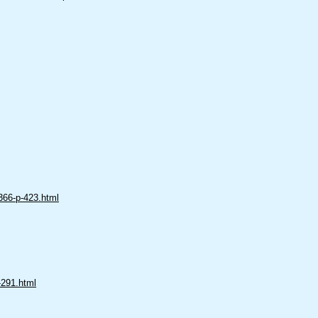
366-p-423.html
-291.html