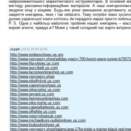
найрізноманітнішого маркетингового інструментарію. В основній 
вигляду рекламно-інформаційних матеріалів. А наші книгорозповс
зводячи кінці з кінцями. Будь-яке різке зменшення асортименту за
закриття книгарень, яких і так небагато. Тому потрібні певні зуси
долею української книги хотілось би порадити наразі просто побіл
P. S. Одна з найбільш наболілих проблем наших книгарень – масов
ворожі агенти, правда ж? Може у такий складний час варто витрача
zzyytt
| 20.11.18 09:10:05
http://www.jordansshoes.us.org
http://www.yesyeezy.shop/adidas-yeezy-700-boost-wave-runner-b75571
http://www.fila-shoes.us.com
http://www.guccibelt.us.com
http://www.lacosteonlineshop.us.com
http://www.yesyeezy.shop
http://www.nikeflyknit.us.com
http://www.vapormaxshoes.us
http://www.nikecortez.us.com
http://www.goyard.us.com
http://www.hermesonlineshop.com
http://www.nike-roshe.us.com
http://www.caterpillarboots.us.com
http://www.offwhite.us.com
http://www.yeezyshoesuk.com
http://www.michaelkors-outletonlines.us.com
http://www.louboutinshoes.uk
http://www.yesyeezy.shop/balenciaga-17fw-triple-s-trainer-black-red-