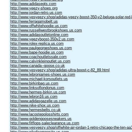
http://www.adidaseqts.com
http://www.yeezy-shoes.org
http://www.jordan-retro.us.com
http://www.yesyeezy.shop/adidas-yeezy-boost-350-v2-beluga-solar-red
http://www.ferragamobelt.us
http://www.offwhitehoodie.us.com
http://www.russellwestbrookshoes.us.com
http://www.adidasoutletonline.com
http://www.yeezyboost-350v2.us.com
http://www.rolex-replica.us.com
http://www.paulgeorgeshoes.us.com
http://www.bape-hoodie.us.com
http://www.coachoutletssale.com
http://www.calvinkleinoutlet.us.com
http://www.canada--goose.co.uk
http://www.yesyeezy.shop/adidas-ultra-boost-c-82_89.html
http://www.lebronjames-shoes.us.com
http://www.michael-korsoutlets.us
http://www.birkinbag.us.com
http://www.linksoflondonus.com
http://www.hermes-birkin.us.com
http://www.lebron16.us.com
http://www.adidasgazelle.us.com
http://www.nike-shox.us.com
http://www.hermesbelts.co.uk
http://www.lacostepolosshirts.com
http://www.goldengoosesneakers.us
http://www.fitflops-saleclearance.us.com
http://www.yesyeezy.shop/offwhite-air-jordan-1-retro-chicago-the-ten-a
http://www.nikefoamposite.us.com