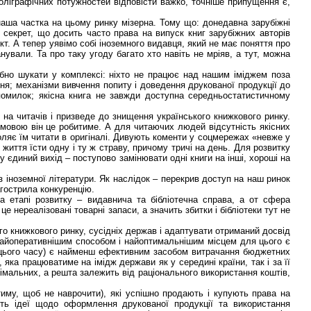
оліграфічних потужностей відповісти важко, точніше припущення є,
 наша частка на цьому ринку мізерна. Тому що: донедавна зарубіжні
секрет, що досить часто права на випуск книг зарубіжних авторів
т. А тепер уявімо собі іноземного видавця, який не має поняття про
ували. Та про таку угоду багато хто навіть не мріяв, а тут, можна
ібно шукати у комплексі: ніхто не працює над нашим іміджем поза
ня; механізми вивчення попиту і доведення друкованої продукції до
помилок; якісна книга не завжди доступна середньостатистичному
 на читачів і призведе до знищення українського книжкового ринку.
 мовою він це робитиме. А для читаючих людей відсутність якісних
зволяє їм читати в оригіналі. Дивують коменти у соцмережах «невже у
иття їсти одну і ту ж страву, причому тричі на день. Для розвитку
єдиний вихід – поступово замінювати одні книги на інші, хороші на
з іноземної літератури. Як наслідок – перекрив доступ на наш ринок
загострила конкуренцію.
а етапі розвитку – видавнича та бібліотечна справа, а от сфера
 нереалізовані товарні запаси, а значить збитки і бібліотеки тут не
ого книжкового ринку, сусідніх держав і адаптувати отриманий досвід
 найоперативнішим способом і найоптимальнішим місцем для цього є
до цього часу) є найменш ефективним засобом витрачання бюджетних
 яка працюватиме на імідж держави як у середині країни, так і за її
німальних, а решта залежить від раціонального використання коштів,
атиму, щоб не наврочити), які успішно продають і купують права на
ють ідеї щодо оформлення друкованої продукції та використання