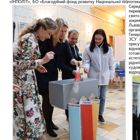
«ІНПОЛІТ», БО «Благодійний фонд розвитку Національної бібліотеки
Серед
перем
свято
зокр
Львів
органі
Генер
ЗСУ т
прису
відно
готов
естет
рідно
худо
відро