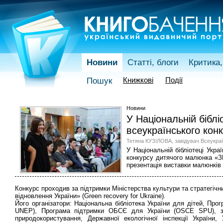
Новини
Статті, блоги
Критика,
Книжкові
Події
Пошук
Новини
У Національній бібл
всеукраїнського кон
Тетяна КУЗІЛОВА, завідувач Всеукраїн
У Національній бібліотеці Укра
конкурсу дитячого малюнка «
презентація виставки малюнків 
Конкурс проходив за підтримки Міністерства культури та стратегіч
відновлення України» (Green recovery for Ukraine).
Його організатори: Національна бібліотека України для дітей, Пр
UNEP), Програма підтримки ОБСЄ для України (OSCE SPU), за 
природокористування, Державної екологічної інспекції України, У