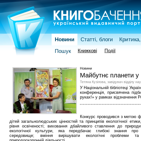
Новини
Статті, блоги
Критика,
Книжкові
Події
Пошук
Новини
Майбутнє планети у 
Тетяна Кузілова, завідувач відділу на
У Національній бібліотеці Украї
конференція, присвячена підб
руках!» у рамках відзначення Р
Конкурс проводився з метою 
дітей загальнолюдських цінностей та принципів екологічної етики
рівня освіченості; виховання дбайливого ставлення до природ
екологічної культури, яка передбачає глибокі знання про
середовище; вміння вирішувати екологічні проблеми т
природоохоронній діяльності.