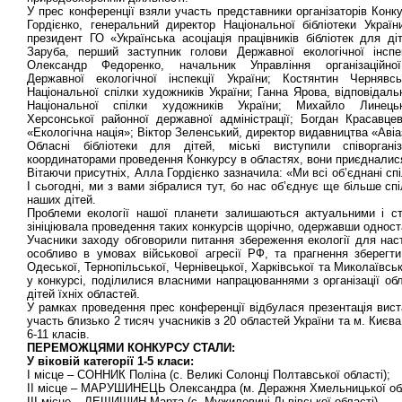
У прес конференції взяли участь представники організаторів Кон
Гордієнко, генеральний директор Національної бібліотеки Україн
президент ГО «Українська асоціація працівників бібліотек для ді
Заруба, перший заступник голови Державної екологічної інспек
Олександр Федоренко, начальник Управління організаційної
Державної екологічної інспекції України; Костянтин Чернявс
Національної спілки художників України; Ганна Ярова, відповідаль
Національної спілки художників України; Михайло Линець
Херсонської районної державної адміністрації; Богдан Красавце
«Екологічна нація»; Віктор Зеленський, директор видавництва «Авіа
Обласні бібліотеки для дітей, міські виступили співоргані
координаторами проведення Конкурсу в областях, вони приєднали
Вітаючи присутніх, Алла Гордієнко зазначила: «Ми всі об’єднані сп
І сьогодні, ми з вами зібралися тут, бо нас об’єднує ще більше с
наших дітей.
Проблеми екології нашої планети залишаються актуальними і с
зініціювала проведення таких конкурсів щорічно, одержавши одностай
Учасники заходу обговорили питання збереження екології для наст
особливо в умовах військової агресії РФ, та прагнення зберегт
Одеської, Тернопільської, Чернівецької, Харківської та Миколаївськ
у конкурсі, поділилися власними напрацюваннями з організації обл
дітей їхніх областей.
У рамках проведення прес конференції відбулася презентація вист
участь близько 2 тисяч учасників з 20 областей України та м. Києва ві
6-11 класів.
ПЕРЕМОЖЦЯМИ КОНКУРСУ СТАЛИ:
У віковій категорії 1-5 класи:
І місце – СОННИК Поліна (с. Великі Солонці Полтавської області);
ІІ місце – МАРУШИНЕЦЬ Олександра (м. Деражня Хмельницької обл
ІІІ місце – ЛЕЩИШИН Марта (с. Мужиловичі Львівської області).