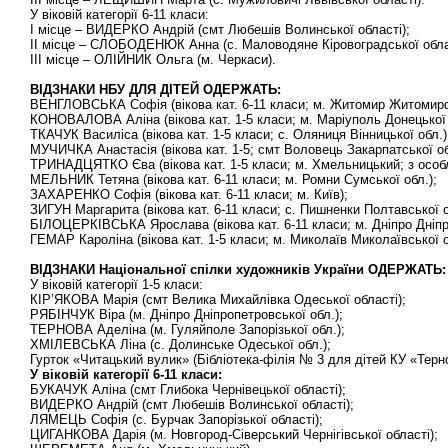
У віковій категорії 6-11 класи:
І місце – ВИДЕРКО Андрій (смт Любешів Волинської області);
ІІ місце – СЛОБОДЕНЮК Анна (с. Маловодяне Кіровоградської обла
ІІІ місце – ОЛІЙНИК Ольга (м. Черкаси).
ВІДЗНАКИ НБУ ДЛЯ ДІТЕЙ ОДЕРЖАТЬ:
ВЕНГЛОВСЬКА Софія (вікова кат. 6-11 класи; м. Житомир Житомирсь
КОНОВАЛОВА Аліна (вікова кат. 1-5 класи; м. Маріуполь Донецької 
ТКАЧУК Василіса (вікова кат. 1-5 класи; с. Оляниця Вінницької обл.)
МУЧИЧКА Анастасія (вікова кат. 1-5; смт Воловець Закарпатської об
ТРИНАДЦЯТКО Єва (вікова кат. 1-5 класи; м. Хмельницький; з особ
МЕЛЬНИК Тетяна (вікова кат. 6-11 класи; м. Ромни Сумської обл.);
ЗАХАРЕНКО Софія (вікова кат. 6-11 класи; м. Київ);
ЗИГУН Маргарита (вікова кат. 6-11 класи; с. Пишненки Полтавської о
БІЛОЦЕРКІВСЬКА Ярослава (вікова кат. 6-11 класи; м. Дніпро Дніпр
ГЕМАР Кароліна (вікова кат. 1-5 класи; м. Миколаїв Миколаївської о
ВІДЗНАКИ Національної спілки художників України ОДЕРЖАТЬ:
У віковій категорії 1-5 класи:
КІР’ЯКОВА Марія (смт Велика Михайлівка Одеської області);
РЯБІНЧУК Віра (м. Дніпро Дніпропетровської обл.);
ТЕРНОВА Аделіна (м. Гуляйполе Запорізької обл.);
ХМІЛЕВСЬКА Ліна (с. Долинське Одеської обл.);
Гурток «Читацький вулик» (Бібліотека-філія № 3 для дітей КУ «Тер
У віковій категорії 6-11 класи:
БУКАЧУК Аліна (смт Глибока Чернівецької області);
ВИДЕРКО Андрій (смт Любешів Волинської області);
ЛЯМЕЦЬ Софія (с. Бурчак Запорізької області);
ЦИГАНКОВА Дарія (м. Новгород-Сіверський Чернігівської області);