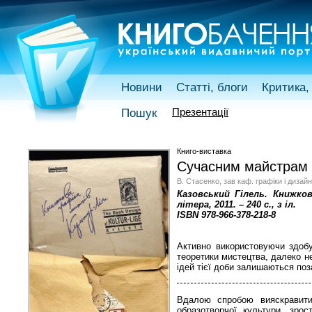
Новини
Статті, блоги
Критика, 
Презентації
Пошук
Книго-виставка
Сучасним майстрам 
В. Стасенко, зав каф. графіки і дизай
Казовський Гілель. Книжков
літера, 2011. – 240 с., з іл.
ISBN 978-966-378-218-8
Активно використовуючи здобут
теоретики мистецтва, далеко н
ідей тієї доби залишаються поз
Вдалою спробою вияскравити 
образотворчої культури, зро