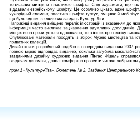
тогочасних митців із пластикою шрифта. Слід зауважити, що част
віддавали єврейському шрифту. Це особливо цікаво, адже шрифт, я
чужорідний елемент, пластика шрифта гуртує, зміцнює й мобілізує
що було одним із ключових завдань Культур-Ліги.
Наприкінці видання вміщено перелік ілюстрацій із вказанням до якої
інформація часто викликає зацікавлення вдумливих дослідників. Д
місцях вона прочитується однозначно, то в інших про техніку викон
Опубліковані матеріали походять із збірок Музею мистецтва та іст
приватних колекцій.
Дизайн книги розроблений подібно з попереднім виданням 2007 ро
повною мірою відповідає виданню, оскільки загубила масштабність
завданнями дизайну художник видання Пінгас Фішель справився
глядачам динаміки, доволі комфортно провести читача лабіринтом 
прим.1 «Культур-Ліга». Бюлетень № 2. Завдання Центрального Ком