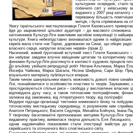
культурних осередків, стало п
побачило світ у київському 
виданого у 2007 році каталогу 
переважну більшість помітніших
митців, і була спрямована на с
Увагу ізраїльського мистецтвознавця Гілеля Казовського приверта
йде до зацікавленої цільової аудиторії – до масового споживача.
натхненників Культур-Ліги важливим засобом комунікації із найши
культури. Книга небезпідставно визнавалася одним із найдієвіших
євреїв мала стати «не Торою, дарованою на Синаї, що обіцяє радіс
власного серця, напругою власних нервів»
(прим.1)
.
Насичений, живий ґрунтовний вступний текст Гілеля Казовського – 
він набуває завдяки влучно вміщеним цитатам та колоритному пер
феномен Культур-Ліґи розглянуто в контексті художніх процесів поча
До альбому увійшли репродукції робіт Натана Альтмана, Марка Епш
Йосефа Чайкова, Марка Шагала, Нісона Шифріна, Сари Шор. Пред
візуального матеріалу публікується вперше.
Таким чином шанувальники мають можливість доволі повно ознайоми
Лізі, познайомитися із особливістю пластики їх творів. Зауважимо, щ
прослідковуються спільні риси – свобода у висловленні власних іде
відповідала духу часу, а також тогочасним поліграфічним, фіна
залежна від замовника, від літературного твору, від поліграфії.
Модерні підходи організації тектоніки книжкового блоку та побудо
тогочасному мистецькому середовищу, із розумінням ним сприйм
Анатоля Петрицького, Василя Седляра, Михайла Бойчука, Івана Па
У творчому багатоманітні пропонованих митцями Культур-Ліги тракт
видавничу практику, виявилася творча діяльність Еля Лисицького,
однак надзвичайно показовими стали ілюстрації майстра до укр
єврейського та оточуючого його слов’янського світу.
Сучасним майстрам книги, які велику увагу звертають на філософ