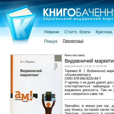
Новини
Статті, блоги
Критика, 
Презентації
Пошук
Книго-виставка
Видавничий маркетин
Книгобачення | 13.03.11 16:45:46
Теремко В. І. Видавничий марке
«Альма-матер»).
ISBN 978-966-8226-84-7
У одному з не дуже давніх досл
спостерігаються найшвидші 
видавнича діяльність. Там не
але говорилося саме так.
Звичайно, ж минув уже час, д
шоу бізнесу (останнім часом та
Зрештою, подивіться ті голлі