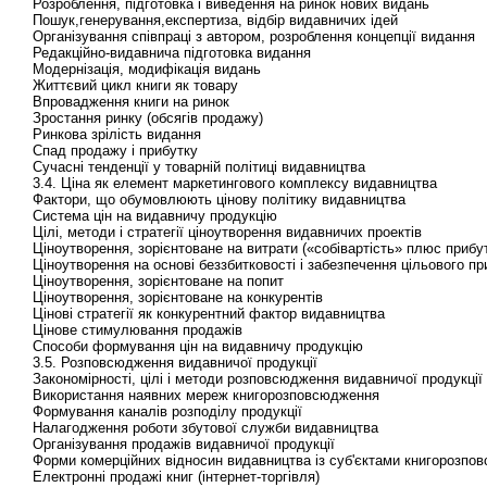
Розроблення, підготовка і виведення на ринок нових видань
Пошук,генерування,експертиза, відбір видавничих ідей
Організування співпраці з автором, розроблення концепції видання
Редакційно-видавнича підготовка видання
Модернізація, модифікація видань
Життєвий цикл книги як товару
Впровадження книги на ринок
Зростання ринку (обсягів продажу)
Ринкова зрілість видання
Спад продажу і прибутку
Сучасні тенденції у товарній політиці видавництва
3.4. Ціна як елемент маркетингового комплексу видавництва
Фактори, що обумовлюють цінову політику видавництва
Система цін на видавничу продукцію
Цілі, методи і стратегії ціноутворення видавничих проектів
Ціноутворення, зорієнтоване на витрати («собівартість» плюс прибу
Ціноутворення на основі беззбитковості і забезпечення цільового пр
Ціноутворення, зорієнтоване на попит
Ціноутворення, зорієнтоване на конкурентів
Цінові стратегії як конкурентний фактор видавництва
Цінове стимулювання продажів
Способи формування цін на видавничу продукцію
3.5. Розповсюдження видавничої продукції
Закономірності, цілі і методи розповсюдження видавничої продукції
Використання наявних мереж книгорозповсюдження
Формування каналів розподілу продукції
Налагодження роботи збутової служби видавництва
Організування продажів видавничої продукції
Форми комерційних відносин видавництва із суб'єктами книгорозпо
Електронні продажі книг (інтернет-торгівля)