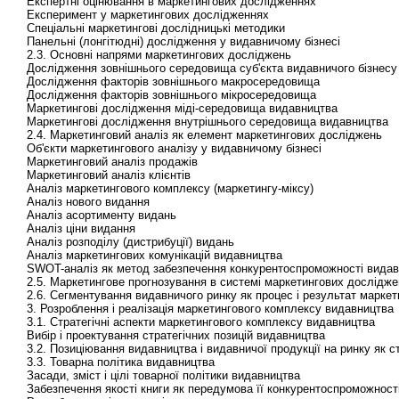
Експертні оцінювання в маркетингових дослідженнях
Експеримент у маркетингових дослідженнях
Спеціальні маркетингові дослідницькі методики
Панельні (лонгітюдні) дослідження у видавничому бізнесі
2.3. Основні напрями маркетингових досліджень
Дослідження зовнішнього середовища суб'єкта видавничого бізнесу
Дослідження факторів зовнішнього макросередовища
Дослідження факторів зовнішнього мікросередовища
Маркетингові дослідження міді-середовища видавництва
Маркетингові дослідження внутрішнього середовища видавництва
2.4. Маркетинговий аналіз як елемент маркетингових досліджень
Об'єкти маркетингового аналізу у видавничому бізнесі
Маркетинговий аналіз продажів
Маркетинговий аналіз клієнтів
Аналіз маркетингового комплексу (маркетингу-міксу)
Аналіз нового видання
Аналіз асортименту видань
Аналіз ціни видання
Аналіз розподілу (дистрибуції) видань
Аналіз маркетингових комунікацій видавництва
SWOT-аналіз як метод забезпечення конкурентоспроможності вида
2.5. Маркетингове прогнозування в системі маркетингових дослідже
2.6. Сегментування видавничого ринку як процес і результат марке
3. Розроблення і реалізація маркетингового комплексу видавництва
3.1. Стратегічні аспекти маркетингового комплексу видавництва
Вибір і проектування стратегічних позицій видавництва
3.2. Позиціювання видавництва і видавничої продукції на ринку як с
3.3. Товарна політика видавництва
Засади, зміст і цілі товарної політики видавництва
Забезпечення якості книги як передумова її конкурентоспроможност