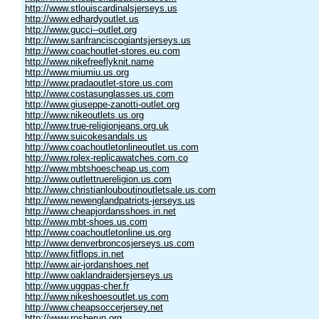
http://www.stlouiscardinalsjerseys.us
http://www.edhardyoutlet.us
http://www.gucci--outlet.org
http://www.sanfranciscogiantsjerseys.us
http://www.coachoutlet-stores.eu.com
http://www.nikefreeflyknit.name
http://www.miumiu.us.org
http://www.pradaoutlet-store.us.com
http://www.costasunglasses.us.com
http://www.giuseppe-zanotti-outlet.org
http://www.nikeoutlets.us.org
http://www.true-religionjeans.org.uk
http://www.suicokesandals.us
http://www.coachoutletonlineoutlet.us.com
http://www.rolex-replicawatches.com.co
http://www.mbtshoescheap.us.com
http://www.outlettruereligion.us.com
http://www.christianlouboutinoutletsale.us.com
http://www.newenglandpatriots-jerseys.us
http://www.cheapjordansshoes.in.net
http://www.mbt-shoes.us.com
http://www.coachoutletonline.us.org
http://www.denverbroncosjerseys.us.com
http://www.fitflops.in.net
http://www.air-jordanshoes.net
http://www.oaklandraidersjerseys.us
http://www.uggpas-cher.fr
http://www.nikeshoesoutlet.us.com
http://www.cheapsoccerjersey.net
http://www.rosherun.org