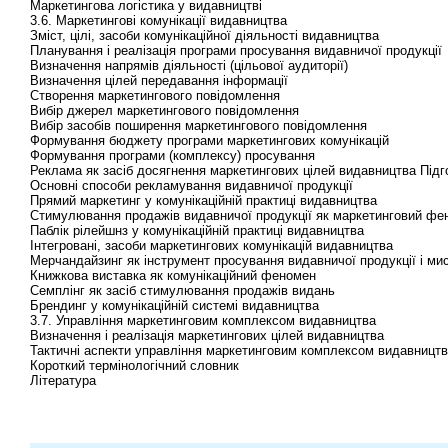
Маркетингова логістика у видавництві
3.6. Маркетингові комунікації видавництва
Зміст, цілі, засоби комунікаційної діяльності видавництва
Планування і реалізація програми просування видавничої продукції
Визначення напрямів діяльності (цільової аудиторії)
Визначення цілей передавання інформації
Створення маркетингового повідомлення
Вибір джерел маркетингового повідомлення
Вибір засобів поширення маркетингового повідомлення
Формування бюджету програми маркетингових комунікацій
Формування програми (комплексу) просування
Реклама як засіб досягнення маркетингових цілей видавництва Під
Основні способи рекламування видавничої продукції
Прямий маркетинг у комунікаційній практиці видавництва
Стимулювання продажів видавничої продукції як маркетинговий фе
Паблік рілейшнз у комунікаційній практиці видавництва
Інтегровані, засоби маркетингових комунікацій видавництва
Мерчандайзинг як інструмент просування видавничої продукції і мис
Книжкова виставка як комунікаційний феномен
Семплінг як засіб стимулювання продажів видань
Брендинг у комунікаційній системі видавництва
3.7. Управління маркетинговим комплексом видавництва
Визначення і реалізація маркетингових цілей видавництва
Тактичні аспекти управління маркетинговим комплексом видавницт
Короткий термінологічний словник
Література