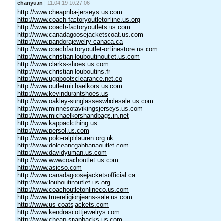
chanyuan
| 11.04.19 10:27:06
http://www.cheapnba-jerseys.us.com
http://www.coach-factoryoutletonline.us.org
http://www.coach-factoryoutlets.us.com
http://www.canadagoosejacketscoat.us.com
http://www.pandorajewelry-canada.ca
http://www.coachfactoryoutlet-onlinestore.us.com
http://www.christian-louboutinoutlet.us.com
http://www.clarks-shoes.us.com
http://www.christian-louboutins.fr
http://www.uggbootsclearance.net.co
http://www.outletmichaelkors.us.com
http://www.kevindurantshoes.us
http://www.oakley-sunglasseswholesale.us.com
http://www.minnesotavikingsjerseys.us.com
http://www.michaelkorshandbags.in.net
http://www.kappaclothing.us
http://www.persol.us.com
http://www.polo-ralphlauren.org.uk
http://www.dolceandgabbanaoutlet.com
http://www.davidyuman.us.com
http://www.wwwcoachoutlet.us.com
http://www.asicso.com
http://www.canadagoosejacketsofficial.ca
http://www.louboutinoutlet.us.org
http://www.coachoutletonlineco.us.com
http://www.truereligionjeans-sale.us.com
http://www.us-coatsjackets.com
http://www.kendrascottjewelrys.com
http://www.cheap-snapbacks.us.com