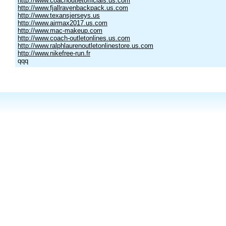
http://www.coachoutletofficials.us.com
http://www.fjallravenbackpack.us.com
http://www.texansjerseys.us
http://www.airmax2017.us.com
http://www.mac-makeup.com
http://www.coach-outletonlines.us.com
http://www.ralphlaurenoutletonlinestore.us.com
http://www.nikefree-run.fr
qqq