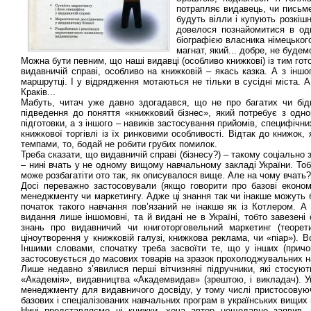
потрапляє видавець, чи письмен
будуть вілли і купують розкіш
довелося познайомитися в одн
біографією власника німецького
магнат, який... добре, не будем
Можна бути певним, що наші видавці (особливо книжкові) із тим гот
видавничій справі, особливо на книжковій – якась казка. А з іншо
маршрутці. І у відрядження мотаються не тільки в сусідні міста.
Краків...
Мабуть, читач уже давно здогадався, що не про багатих чи бі
підведення до поняття «книжковий бізнес», який потребує з одно
підготовки, а з іншого – навиків застосування прийомів, специфічн
книжкової торгівлі із їх ринковими особливості. Відтак до книжок,
темпами, то, бодай не робити грубих помилок.
Треба сказати, що видавничій справі (бізнесу?) – такому соціально
– нині вчать у не одному вищому навчальному закладі України. Тоб
може розбагатіти ото так, як описувалося вище. Але на чому вчать?
Досі переважно застосовували (якщо говорити про базові економіч
менеджменту чи маркетингу. Адже ці знання так чи інакше можуть б
початок такого навчання пов’язаний не інакше як із Котлером. А
видання лише іншомовні, та й видані не в Україні, тобто завезені
знань про видавничий чи книготорговельний маркетинг (теорети
ціноутворення у книжковій галузі, книжкова реклама, чи «піар»). 
Іншими словами, спочатку треба засвоїти те, що у інших (причо
застосовується до масових товарів на зразок прохолоджувальних напо
Лише недавно з’явилися перші вітчизняні підручники, які стосуют
«Академія», видавництва «Академвидав» (зрештою, і викладач). У
менеджменту для видавничого досвіду, у тому числі пристосовуючи
базових і спеціалізованих навчальних програм в українських вищих
Нині представляємо ці книжки, хоча автор нещодавно заявив, 