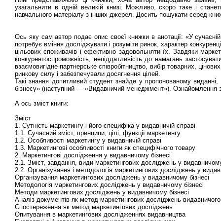
узагальнити в одній великій книзі. Можливо, скоро таке і стан
навчального матеріалу з інших джерел. Досить пошукати серед кни
Ось яку сам автор подає опис своєї книжки в анотації: «У сучасні
потребує вміння досліджувати і розуміти ринок, характер конкуренції
цільових споживачів і ефективно задовольняти їх. Завдяки маркет
конкурентоспроможність, непіддатливість до намагань застосува
взаємовигідне партнерське співробітництво, вибір товарних, цінових
ринкову силу і забезпечували досягнення цілей.
Такі знання допитливий студент знайде у пропонованому виданні,
бізнесу» (наступний — «Видавничий менеджмент»). Ознайомлення з й
А ось зміст книги:
Зміст
1. Сутність маркетингу і його специфіка у видавничій справі
1.1. Сучасний зміст, принципи, цілі, функції маркетингу
1.2. Особливості маркетингу у видавничій справі
1.3. Маркетингові особливості книги як специфічного товару
2. Маркетингові дослідження у видавничому бізнесі
2.1. Зміст, завдання, види маркетингових досліджень у видавничому
2.2. Організування і методологія маркетингових досліджень у видав
Організування маркетингових досліджень у видавничому бізнесі
Методологія маркетингових досліджень у видавничому бізнесі
Методи маркетингових досліджень у видавничому бізнесі
Аналіз документів як метод маркетингових досліджень видавничого
Спостереження як метод маркетингових досліджень
Опитування в маркетингових дослідженнях видавництва