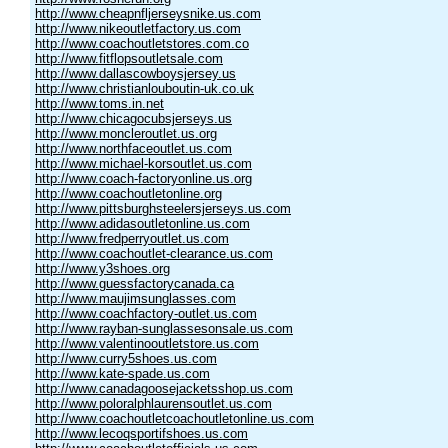
http://www.cheapnfljerseysnike.us.com
http://www.nikeoutletfactory.us.com
http://www.coachoutletstores.com.co
http://www.fitflopsoutletsale.com
http://www.dallascowboysjersey.us
http://www.christianlouboutin-uk.co.uk
http://www.toms.in.net
http://www.chicagocubsjerseys.us
http://www.moncleroutlet.us.org
http://www.northfaceoutlet.us.com
http://www.michael-korsoutlet.us.com
http://www.coach-factoryonline.us.org
http://www.coachoutletonline.org
http://www.pittsburghsteelersjerseys.us.com
http://www.adidasoutletonline.us.com
http://www.fredperryoutlet.us.com
http://www.coachoutlet-clearance.us.com
http://www.y3shoes.org
http://www.guessfactorycanada.ca
http://www.maujimsunglasses.com
http://www.coachfactory-outlet.us.com
http://www.rayban-sunglassesonsale.us.com
http://www.valentinooutletstore.us.com
http://www.curry5shoes.us.com
http://www.kate-spade.us.com
http://www.canadagoosejacketsshop.us.com
http://www.poloralphlaurensoutlet.us.com
http://www.coachoutletcoachoutletonline.us.com
http://www.lecoqsportifshoes.us.com