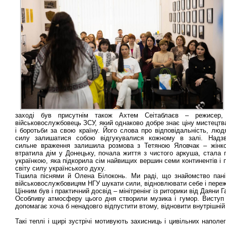
заході був присутнім також Ахтем Сеітаблаєв – режисер, 
військовослужбовець ЗСУ, який однаково добре знає ціну мистецтва
і боротьби за свою країну. Його слова про відповідальність, людя
силу залишатися собою відгукувалися кожному в залі. Надзв
сильне враження залишила розмова з Тетяною Яловчак – жінк
втратила дім у Донецьку, почала життя з чистого аркуша, стала
українкою, яка підкорила сім найвищих вершин семи континентів і 
світу силу українського духу.
Тішила піснями й Олена Білоконь. Ми раді, що знайомство пані
військовослужбовицям НГУ шукати сили, відновлювати себе і переж
Цінним був і практичний досвід – мінітренінг із риторики від Даяни
Особливу атмосферу цього дня створили музика і гумор. Виступ 
допомагає хоча б ненадовго відпустити втому, відновити внутрішній 
Такі теплі і щирі зустрічі мотивують захисниць і цивільних напол