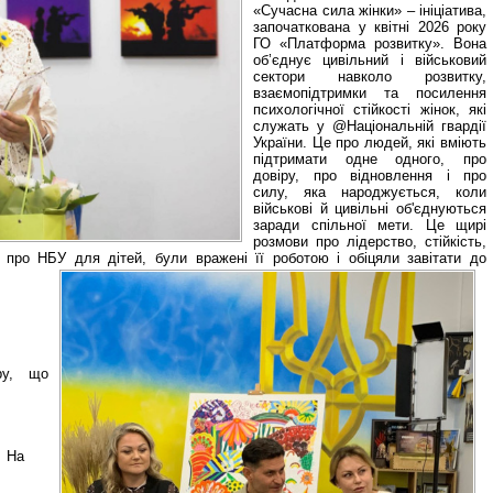
«Сучасна сила жінки» – ініціатива,
започаткована у квітні 2026 року
ГО «Платформа розвитку». Вона
об’єднує цивільний і військовий
сектори навколо розвитку,
взаємопідтримки та посилення
психологічної стійкості жінок, які
служать у @Національній гвардії
України. Це про людей, які вміють
підтримати одне одного, про
довіру, про відновлення і про
силу, яка народжується, коли
військові й цивільні об'єднуються
заради спільної мети. Це щирі
розмови про лідерство, стійкість,
 про НБУ для дітей, були вражені її роботою і обіцяли завітати до
ру, що
На