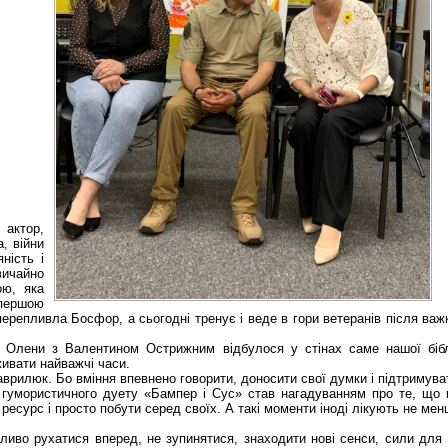
актор,
, війни
ність і
ичайно
ою, яка
 першою
перепливла Босфор, а сьогодні тренує і веде в гори ветеранів після важ
 Олени з Валентином Острижним відбулося у стінах саме нашої бібл
ивати найважчі часи.
 Гаврилюк. Бо вміння впевнено говорити, доносити свої думки і підтримув
гумористичного дуету «Бампер і Сус» став нагадуванням про те, що 
ресурс і просто побути серед своїх. А такі моменти іноді лікують не мен
егливо рухатися вперед, не зупинятися, знаходити нові сенси, сили для