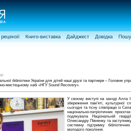
 рецензії
Книго-виставка
Дайджест
Довідка
Пошу
:00
льної бібліотеки України для дітей наші друзі та партнери – Головне упра
рно-мистецькому хабі «НГУ Sound Recovery».
У своєму виступі на заході Алла Ів
збереження пам’яті, культурної с
сьогодні та тісну співпрацю із Си
національно-патріотичних проєкта
подякувала Національній гвард
Олександру Півненку та заступник
системну підтримку бібліотечних
молодого покоління.