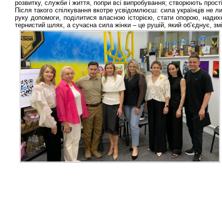
розвитку, служби і життя, попри всі випробування; створюють прості
Після такого спілкування вкотре усвідомлюєш: сила українців не ли
руку допомоги, поділитися власною історією, стати опорою, надих
тернистий шлях, а сучасна сила жінки – це рушій, який об’єднує, змі