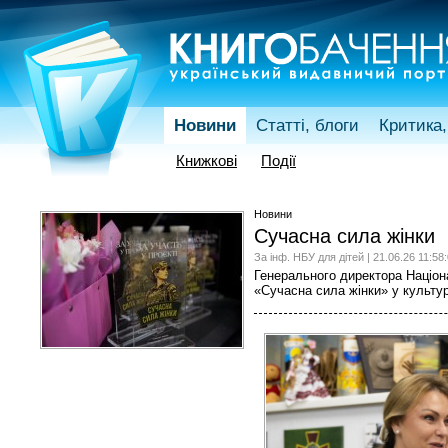
Новини
Статті, блоги
Критика,
Книжкові
Події
Новини
Сучасна сила жінки
За інф. НБУ для дітей | 21.06.26 11:58
Генерального директора Націона
«Сучасна сила жінки» у культу