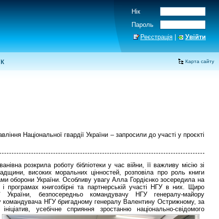
Нік
Пароль
Реєстрація
|
Увійти
к
Карта сайту
вління Національної гвардії України – запросили до участі у проєкті
анівна розкрила роботу бібліотеки у час війни, її важливу місію зі
падщини, високих моральних цінностей, розповіла про роль книги
лами оборони України. Особливу увагу Алла Гордієнко зосередила на
х і програмах книгозбірні та партнерській участі НГУ в них. Щиро
ії України, безпосередньо командувачу НГУ генералу-майору
у командувача НГУ бригадному генералу Валентину Острижному, за
 ініціатив, усебічне сприяння зростанню національно-свідомого