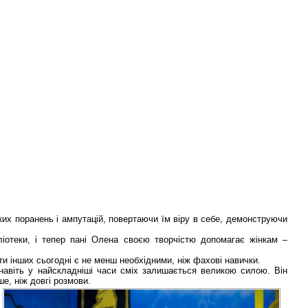
ких поранень і ампутацій, повертаючи їм віру в себе, демонструючи
іотеки, і тепер пані Олена своєю творчістю допомагає жінкам –
ати інших сьогодні є не менш необхідними, ніж фахові навички.
навіть у найскладніші часи сміх залишається великою силою. Він
ше, ніж довгі розмови.