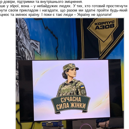
р довіри, підтримки та внутрішнього зміцнення.
ше у зброї, вона – у небайдужих людях. У тих, хто готовий простягнути
нути своїм прикладом і нагадати, що разом ми здатні пройти будь-який
цнює та змінює країну. І поки є такі люди – Україну не здолати!