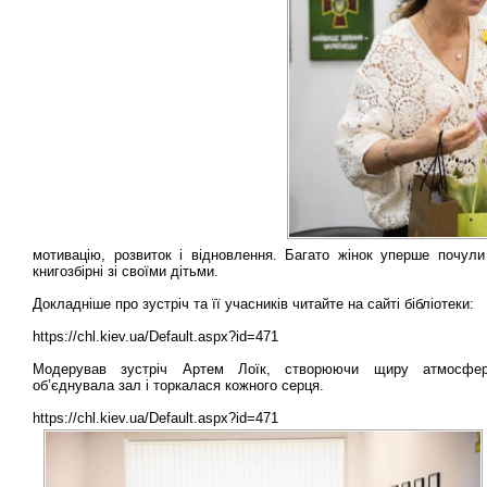
мотивацію, розвиток і відновлення. Багато жінок уперше почули
книгозбірні зі своїми дітьми.
Докладніше про зустріч та її учасників читайте на сайті бібліотеки:
https://chl.kiev.ua/Default.aspx?id=471
Модерував зустріч Артем Лоїк, створюючи щиру атмосфе
об’єднувала зал і торкалася кожного серця.
https://chl.kiev.ua/Default.aspx?id=471