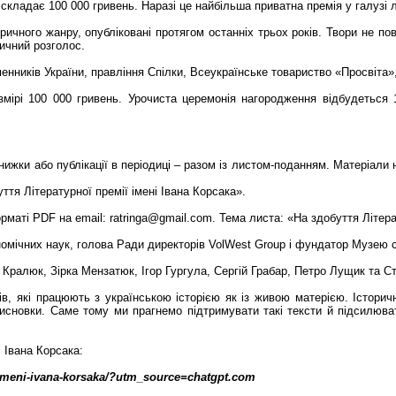
складає 100 000 гривень. Наразі це найбільша приватна премія у галузі лі
оричного жанру, опубліковані протягом останніх трьох років. Твори не п
ичний розголос.
нників України, правління Спілки, Всеукраїнське товариство «Просвіта», 
ірі 100 000 гривень. Урочиста церемонія нагородження відбудеться 
нижки або публікації в періодиці – разом із листом-поданням. Матеріали
ття Літературної премії імені Івана Корсака».
маті PDF на email: ratringa@gmail.com. Тема листа: «На здобуття Літерат
омічних наук, голова Ради директорів VolWest Group і фундатор Музею с
 Кралюк, Зірка Мензатюк, Ігор Гургула, Сергій Грабар, Петро Лущик та С
в, які працюють з українською історією як із живою матерією. Історич
висновки. Саме тому ми прагнемо підтримувати такі тексти й підсилюва
 Івана Корсака:
i-imeni-ivana-korsaka/?utm_source=chatgpt.com