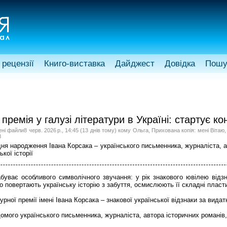
 рецензії
Книго-виставка
Дайджест
Довідка
Пошу
ремія у галузі літератури в Україні: стартує ко
ені файли8 черв. 2026 р., 14:45 (13 днів тому) кому Ольга, Прихована копія: мені Віт
8
 дня народження Івана Корсака – українського письменника, журналіста, а
ької історії
набуває особливого символічного звучання: у рік знакового ювілею відз
о повертають українську історію з забуття, осмислюють її складні пласти
ної премії імені Івана Корсака – знакової української відзнаки за видатн
мого українського письменника, журналіста, автора історичних романів, 