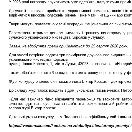
У 2026 році нагороду вручатимуть уже вдев’яте, вдруге сума премії 
До участі в конкурсі приймають україномовні романи та повісті іст
вирізнятися високим художнім рівнем і вже мати читацький або крит
Твори можуть подавати обласні осередки Національної спілки письме
Переможець отримає диплом, медаль і грошову винагороду у розм
сучасного українського мистецтва Корсаків у Луцьку.
Заявки на здобуття премії приймаються до 25 серпня 2026 року.
Для участі потрібно подати три примірники друкованого видання – к
українського мистецтва Корсаків
вулиця Івана Корсака, 1, місто Луцьк, 43023, з позначкою: «На здобу
Також обов’язково потрібно надіслати електронну версію твору у фор
Журі конкурсу очолює син письменника Віктор Корсак – доктор екон
До складу журі також входять відомі українські письменники: Петро
«Для нас важливо гідно відзначити переможця та заохотити авторі
зміцнює здатність суспільства пам’ятати, осмислювати й робити 
голова журі Віктор Корсак.
Детальні умови конкурсу — у Положенні на офіційному сайті пам’яті
https://ivankorsak.com/konkurs-na-zdobuttya-literaturnoyi-premiy