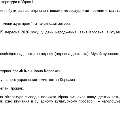
тератури в Україні.
овинні бути раніше відзначені іншими літературними преміями, мають
члени журі премії, а також самі автори.
15 вересня 2026 року, у день народження Івана Корсака, в Музеї
 необхідно надіслати на адресу (адресна доставка): Музей сучасного
урної премії імені Івана Корсака».
учасного українського мистецтва Корсаків.
тепан Процюк.
на література сьогодні великою мірою визначає нашу ідентичність,
ти їхнє звучання в сучасному культурному просторі», – наголошує