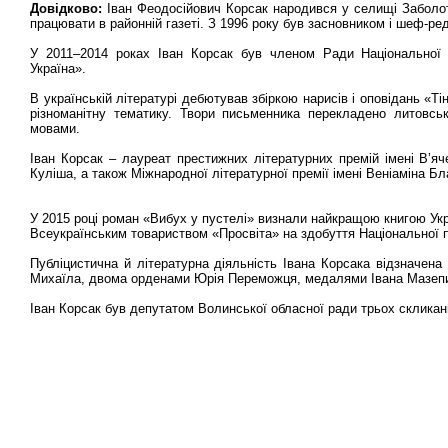
Довідково:
Іван Феодосійович Корсак народився у селищі Заболоття
працювати в районній газеті. З 1996 року був засновником і шеф-ред
У 2011–2014 роках Іван Корсак був членом Ради Національної с
Україна».
В українській літературі дебютував збіркою нарисів і оповідань «Тін
різноманітну тематику. Твори письменника перекладено литовсь
мовами.
Іван Корсак – лауреат престижних літературних премій імені В’я
Куліша, а також Міжнародної літературної премії імені Веніаміна Б
У 2015 році роман «Вибух у пустелі» визнали найкращою книгою Укра
Всеукраїнським товариством «Просвіта» на здобуття Національної п
Публіцистична й літературна діяльність Івана Корсака відзначена
Михаїла, двома орденами Юрія Переможця, медалями Івана Мазеп
Іван Корсак був депутатом Волинської обласної ради трьох склика