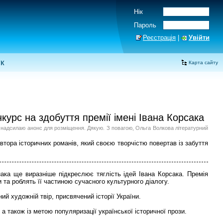
Нік
Пароль
Реєстрація
|
Увійти
к
Карта сайту
нкурс на здобуття премії імені Івана Корсака
аю, надсилаю анонс для розміщення. Дякую. З повагою, Ольга Волкова літературний
втора історичних романів, який своєю творчістю повертав із забуття
нака ще виразніше підкреслює тяглість ідей Івана Корсака. Премія
 та роблять її частиною сучасного культурного діалогу.
ий художній твір, присвячений історії України.
а також із метою популяризації української історичної прози.