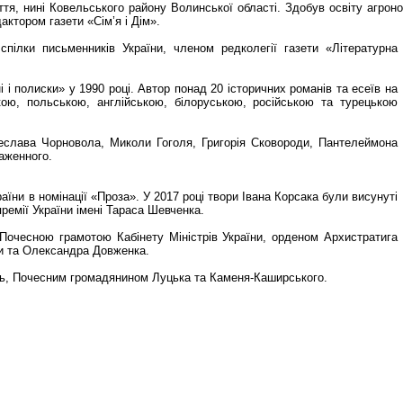
, нині Ковельського району Волинської області. Здобув освіту агроном
актором газети «Сім’я і Дім».
пілки письменників України, членом редколегії газети «Літературна
і і полиски» у 1990 році. Автор понад 20 історичних романів та есеїв на
кою, польською, англійською, білоруською, російською та турецькою
чеслава Чорновола, Миколи Гоголя, Григорія Сковороди, Пантелеймона
лаженного.
їни в номінації «Проза». У 2017 році твори Івана Корсака були висунуті
ремії України імені Тараса Шевченка.
 Почесною грамотою Кабінету Міністрів України, орденом Архистратига
и та Олександра Довженка.
нь, Почесним громадянином Луцька та Каменя-Каширського.