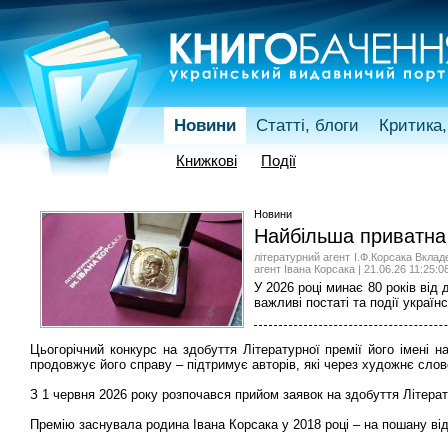
Новини
Статті, блоги
Критика,
Книжкові
Події
Новини
Найбільша приватна п
літературний агент І.Ф.Корсака Вклад
агент Івана Корсака | 21.06.26 11:25:0
У 2026 році минає 80 років від
важливі постаті та події українс
Цьогорічний конкурс на здобуття Літературної премії його імені 
продовжує його справу – підтримує авторів, які через художнє слов
З 1 червня 2026 року розпочався прийом заявок на здобуття Літератур
Премію заснувала родина Івана Корсака у 2018 році – на пошану відо