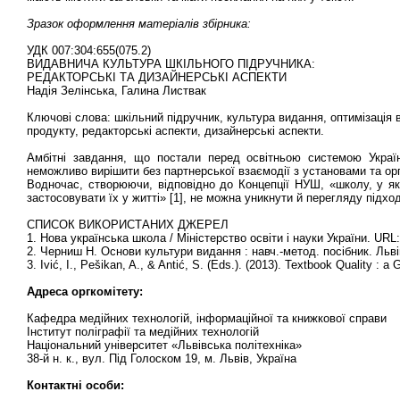
Зразок оформлення матеріалів збірника:
УДК 007:304:655(075.2)
ВИДАВНИЧА КУЛЬТУРА ШКІЛЬНОГО ПІДРУЧНИКА:
РЕДАКТОРСЬКІ ТА ДИЗАЙНЕРСЬКІ АСПЕКТИ
Надія Зелінська, Галина Листвак
Ключові слова: шкільний підручник, культура видання, оптимізація
продукту, редакторські аспекти, дизайнерські аспекти.
Амбітні завдання, що постали перед освітньою системою Украї
неможливо вирішити без партнерської взаємодії з установами та ор
Водночас, створюючи, відповідно до Концепції НУШ, «школу, у які
застосовувати їх у житті» [1], не можна уникнути й перегляду підход
СПИСОК ВИКОРИСТАНИХ ДЖЕРЕЛ
1. Нова українська школа / Міністерство освіти і науки України. URL:
2. Черниш Н. Основи культури видання : навч.-метод. посібник. Льві
3. Ivić, I., Pešikan, A., & Antić, S. (Eds.). (2013). Textbook Quality :
Адреса оргкомітету:
Кафедра медійних технологій, інформаційної та книжкової справи
Інститут поліграфії та медійних технологій
Національний університет «Львівська політехніка»
38-й н. к., вул. Під Голоском 19, м. Львів, Україна
Контактні особи: