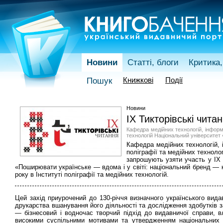
Новини
Статті, блоги
Критика,
Книжкові
Події
Пошук
Новини
IX Тикторівські чита
Кафедра медійних технологій, інформа
технологій Національний університет «
Кафедра медійних технологій, 
поліграфії та медійних техноло
запрошують узяти участь у IX 
«Поширювати українське — вдома і у світі: національний бренд — к
року в Інституті поліграфії та медійних технологій.
Цей захід приурочений до 130-річчя визначного українського видав
друкарства вшанування його діяльності та дослідження здобутків з
— бізнесовий і водночас творчий підхід до видавничої справи, в
високими суспільними мотивами та утвердженням національних 