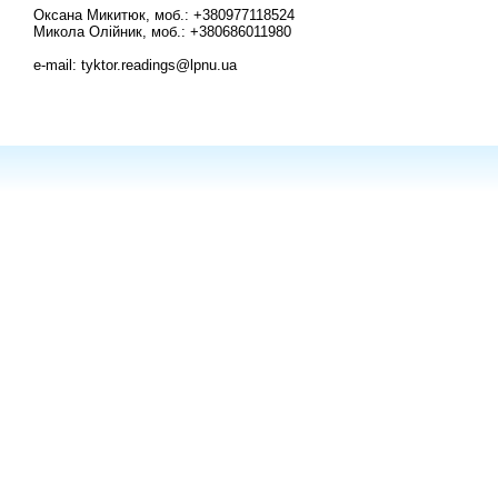
Оксана Микитюк, моб.: +380977118524
Микола Олійник, моб.: +380686011980
e-mail: tyktor.readings@lpnu.ua