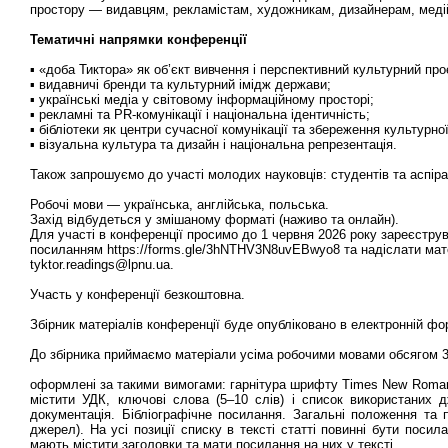
простору — видавцям, рекламістам, художникам, дизайнерам, меді
Тематичні напрямки конференції
▪ «доба Тиктора» як об’єкт вивчення і перспективний культурний про
▪ видавничі бренди та культурний імідж держави;
▪ українські медіа у світовому інформаційному просторі;
▪ рекламні та PR-комунікації і національна ідентичність;
▪ бібліотеки як центри сучасної комунікації та збереження культурної
▪ візуальна культура та дизайн і національна репрезентація.
Також запрошуємо до участі молодих науковців: студентів та аспіра
Робочі мови — українська, англійська, польська.
Захід відбудеться у змішаному форматі (наживо та онлайн).
Для участі в конференції просимо до 1 червня 2026 року зареєстру
посиланням https://forms.gle/3hNTHV3N8uvEBwyo8 та надіслати мате
tyktor.readings@lpnu.ua.
Участь у конференції безкоштовна.
Збірник матеріалів конференції буде опубліковано в електронній фо
До збірника приймаємо матеріали усіма робочими мовами обсягом 3
оформлені за такими вимогами: гарнітура шрифту Times New Roman, к
містити УДК, ключові слова (5–10 слів) і список використаних
документація. Бібліографічне посилання. Загальні положення та
джерел). На усі позиції списку в тексті статті повинні бути посил
мають містити заголовки та мати посилання на них у тексті.