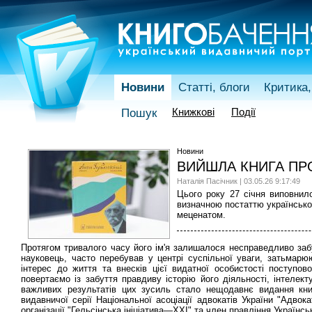
Новини
Статті, блоги
Критика,
Книжкові
Події
Пошук
Новини
ВИЙШЛА КНИГА ПР
Наталія Пасічник | 03.05.26 9:17:49
Цього року 27 січня виповнил
визначною постаттю українсько
меценатом.
Протягом тривалого часу його ім'я залишалося несправедливо забу
науковець, часто перебував у центрі суспільної уваги, затьмарю
інтерес до життя та внесків цієї видатної особистості поступов
повертаємо із забуття правдиву історію його діяльності, інтелек
важливих результатів цих зусиль стало нещодавнє видання кни
видавничої серії Національної асоціації адвокатів України "Адво
організації "Гельсінська ініціатива—ХХІ" та член правління Українс